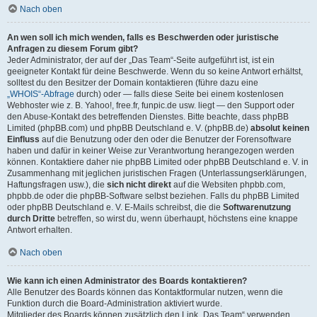
Nach oben
An wen soll ich mich wenden, falls es Beschwerden oder juristische
Anfragen zu diesem Forum gibt?
Jeder Administrator, der auf der „Das Team“-Seite aufgeführt ist, ist ein
geeigneter Kontakt für deine Beschwerde. Wenn du so keine Antwort erhältst,
solltest du den Besitzer der Domain kontaktieren (führe dazu eine
„WHOIS“-Abfrage
durch) oder — falls diese Seite bei einem kostenlosen
Webhoster wie z. B. Yahoo!, free.fr, funpic.de usw. liegt — den Support oder
den Abuse-Kontakt des betreffenden Dienstes. Bitte beachte, dass phpBB
Limited (phpBB.com) und phpBB Deutschland e. V. (phpBB.de)
absolut keinen
Einfluss
auf die Benutzung oder den oder die Benutzer der Forensoftware
haben und dafür in keiner Weise zur Verantwortung herangezogen werden
können. Kontaktiere daher nie phpBB Limited oder phpBB Deutschland e. V. in
Zusammenhang mit jeglichen juristischen Fragen (Unterlassungserklärungen,
Haftungsfragen usw.), die
sich nicht direkt
auf die Websiten phpbb.com,
phpbb.de oder die phpBB-Software selbst beziehen. Falls du phpBB Limited
oder phpBB Deutschland e. V. E-Mails schreibst, die die
Softwarenutzung
durch Dritte
betreffen, so wirst du, wenn überhaupt, höchstens eine knappe
Antwort erhalten.
Nach oben
Wie kann ich einen Administrator des Boards kontaktieren?
Alle Benutzer des Boards können das Kontaktformular nutzen, wenn die
Funktion durch die Board-Administration aktiviert wurde.
Mitglieder des Boards können zusätzlich den Link „Das Team“ verwenden.