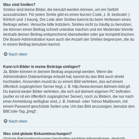
Was sind Smilies?
Smilies sind kleine Bilder, die benutzt werden können, um ein Gefühl
auszudrücken. Für jeden Smilie gibt es einen kurzen Code, z. B. bedeutet :)
fröhlich und :( traurig. Die Liste aller Smilies kannst du beim Verfassen eines
Beitrags sehen. Versuche bitte trotzdem, Smilies nicht zu häufig zu benutzen,
sie können einen Beitrag schnell unlesbar machen und ein Moderator könnte
deshalb deinen Beitrag entsprechend überarbeiten oder gar komplett löschen.
Die Board-Administration kann auch die Anzahl der Smilies begrenzen, die du
in einem Beitrag benutzen kannst.
Nach oben
Kann ich Bilder in meine Beiträge einfügen?
Ja, Bilder können in deinem Beitrag angezeigt werden. Wenn die
Administration Dateianhänge erlaubt hat, kannst du das Bild auch direkt
hochladen. Ansonsten musst du zu einem Bild verlinken, das auf einem
öffentlich zugänglichen Server liegt, z. B. http://www.domain.tld/mein-bild.gif.
Du kannst weder Bilder verlinken, die sich auf deinem eigenen PC befinden
(außer es ist ein öffentlich zugänglicher Server), noch zu Bildern, die nur nach
einer Anmeldung verfügbar sind, z. B. Hotmail- oder Yahoo-Mailboxen, mit
einem Passwort geschützte Seiten usw. Um das Bild anzuzeigen, benutze den
BBCode-Tag „[img]“.
Nach oben
Was sind globale Bekanntmachungen?
Globale Bekanntmachungen beinhalten wichtige Informationen, deshalb