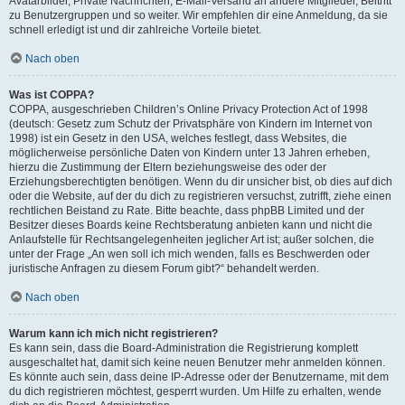
Avatarbilder, Private Nachrichten, E-Mail-Versand an andere Mitglieder, Beitritt
zu Benutzergruppen und so weiter. Wir empfehlen dir eine Anmeldung, da sie
schnell erledigt ist und dir zahlreiche Vorteile bietet.
Nach oben
Was ist COPPA?
COPPA, ausgeschrieben Children’s Online Privacy Protection Act of 1998
(deutsch: Gesetz zum Schutz der Privatsphäre von Kindern im Internet von
1998) ist ein Gesetz in den USA, welches festlegt, dass Websites, die
möglicherweise persönliche Daten von Kindern unter 13 Jahren erheben,
hierzu die Zustimmung der Eltern beziehungsweise des oder der
Erziehungsberechtigten benötigen. Wenn du dir unsicher bist, ob dies auf dich
oder die Website, auf der du dich zu registrieren versuchst, zutrifft, ziehe einen
rechtlichen Beistand zu Rate. Bitte beachte, dass phpBB Limited und der
Besitzer dieses Boards keine Rechtsberatung anbieten kann und nicht die
Anlaufstelle für Rechtsangelegenheiten jeglicher Art ist; außer solchen, die
unter der Frage „An wen soll ich mich wenden, falls es Beschwerden oder
juristische Anfragen zu diesem Forum gibt?“ behandelt werden.
Nach oben
Warum kann ich mich nicht registrieren?
Es kann sein, dass die Board-Administration die Registrierung komplett
ausgeschaltet hat, damit sich keine neuen Benutzer mehr anmelden können.
Es könnte auch sein, dass deine IP-Adresse oder der Benutzername, mit dem
du dich registrieren möchtest, gesperrt wurden. Um Hilfe zu erhalten, wende