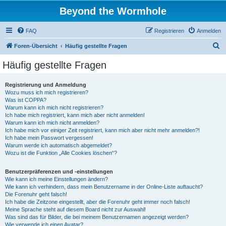
Beyond the Wormhole
FAQ
Registrieren
Anmelden
S
Foren-Übersicht
Häufig gestellte Fragen
u
Häufig gestellte Fragen
c
h
Registrierung und Anmeldung
Wozu muss ich mich registrieren?
e
Was ist COPPA?
Warum kann ich mich nicht registrieren?
Ich habe mich registriert, kann mich aber nicht anmelden!
Warum kann ich mich nicht anmelden?
Ich habe mich vor einiger Zeit registriert, kann mich aber nicht mehr anmelden?!
Ich habe mein Passwort vergessen!
Warum werde ich automatisch abgemeldet?
Wozu ist die Funktion „Alle Cookies löschen“?
Benutzerpräferenzen und -einstellungen
Wie kann ich meine Einstellungen ändern?
Wie kann ich verhindern, dass mein Benutzername in der Online-Liste auftaucht?
Die Forenuhr geht falsch!
Ich habe die Zeitzone eingestellt, aber die Forenuhr geht immer noch falsch!
Meine Sprache steht auf diesem Board nicht zur Auswahl!
Was sind das für Bilder, die bei meinem Benutzernamen angezeigt werden?
Wie verwende ich einen Avatar?