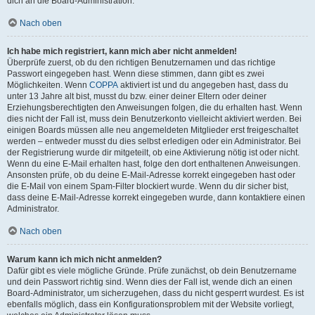
dich an die Board-Administration.
Nach oben
Ich habe mich registriert, kann mich aber nicht anmelden!
Überprüfe zuerst, ob du den richtigen Benutzernamen und das richtige
Passwort eingegeben hast. Wenn diese stimmen, dann gibt es zwei
Möglichkeiten. Wenn
COPPA
aktiviert ist und du angegeben hast, dass du
unter 13 Jahre alt bist, musst du bzw. einer deiner Eltern oder deiner
Erziehungsberechtigten den Anweisungen folgen, die du erhalten hast. Wenn
dies nicht der Fall ist, muss dein Benutzerkonto vielleicht aktiviert werden. Bei
einigen Boards müssen alle neu angemeldeten Mitglieder erst freigeschaltet
werden – entweder musst du dies selbst erledigen oder ein Administrator. Bei
der Registrierung wurde dir mitgeteilt, ob eine Aktivierung nötig ist oder nicht.
Wenn du eine E-Mail erhalten hast, folge den dort enthaltenen Anweisungen.
Ansonsten prüfe, ob du deine E-Mail-Adresse korrekt eingegeben hast oder
die E-Mail von einem Spam-Filter blockiert wurde. Wenn du dir sicher bist,
dass deine E-Mail-Adresse korrekt eingegeben wurde, dann kontaktiere einen
Administrator.
Nach oben
Warum kann ich mich nicht anmelden?
Dafür gibt es viele mögliche Gründe. Prüfe zunächst, ob dein Benutzername
und dein Passwort richtig sind. Wenn dies der Fall ist, wende dich an einen
Board-Administrator, um sicherzugehen, dass du nicht gesperrt wurdest. Es ist
ebenfalls möglich, dass ein Konfigurationsproblem mit der Website vorliegt,