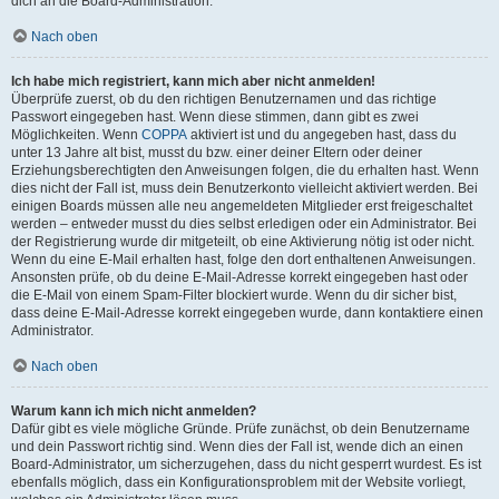
dich an die Board-Administration.
Nach oben
Ich habe mich registriert, kann mich aber nicht anmelden!
Überprüfe zuerst, ob du den richtigen Benutzernamen und das richtige
Passwort eingegeben hast. Wenn diese stimmen, dann gibt es zwei
Möglichkeiten. Wenn
COPPA
aktiviert ist und du angegeben hast, dass du
unter 13 Jahre alt bist, musst du bzw. einer deiner Eltern oder deiner
Erziehungsberechtigten den Anweisungen folgen, die du erhalten hast. Wenn
dies nicht der Fall ist, muss dein Benutzerkonto vielleicht aktiviert werden. Bei
einigen Boards müssen alle neu angemeldeten Mitglieder erst freigeschaltet
werden – entweder musst du dies selbst erledigen oder ein Administrator. Bei
der Registrierung wurde dir mitgeteilt, ob eine Aktivierung nötig ist oder nicht.
Wenn du eine E-Mail erhalten hast, folge den dort enthaltenen Anweisungen.
Ansonsten prüfe, ob du deine E-Mail-Adresse korrekt eingegeben hast oder
die E-Mail von einem Spam-Filter blockiert wurde. Wenn du dir sicher bist,
dass deine E-Mail-Adresse korrekt eingegeben wurde, dann kontaktiere einen
Administrator.
Nach oben
Warum kann ich mich nicht anmelden?
Dafür gibt es viele mögliche Gründe. Prüfe zunächst, ob dein Benutzername
und dein Passwort richtig sind. Wenn dies der Fall ist, wende dich an einen
Board-Administrator, um sicherzugehen, dass du nicht gesperrt wurdest. Es ist
ebenfalls möglich, dass ein Konfigurationsproblem mit der Website vorliegt,