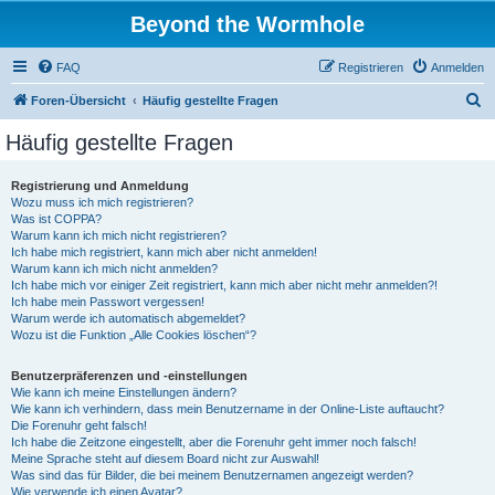
Beyond the Wormhole
FAQ
Registrieren
Anmelden
S
Foren-Übersicht
Häufig gestellte Fragen
u
Häufig gestellte Fragen
c
h
Registrierung und Anmeldung
Wozu muss ich mich registrieren?
e
Was ist COPPA?
Warum kann ich mich nicht registrieren?
Ich habe mich registriert, kann mich aber nicht anmelden!
Warum kann ich mich nicht anmelden?
Ich habe mich vor einiger Zeit registriert, kann mich aber nicht mehr anmelden?!
Ich habe mein Passwort vergessen!
Warum werde ich automatisch abgemeldet?
Wozu ist die Funktion „Alle Cookies löschen“?
Benutzerpräferenzen und -einstellungen
Wie kann ich meine Einstellungen ändern?
Wie kann ich verhindern, dass mein Benutzername in der Online-Liste auftaucht?
Die Forenuhr geht falsch!
Ich habe die Zeitzone eingestellt, aber die Forenuhr geht immer noch falsch!
Meine Sprache steht auf diesem Board nicht zur Auswahl!
Was sind das für Bilder, die bei meinem Benutzernamen angezeigt werden?
Wie verwende ich einen Avatar?