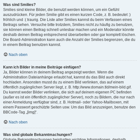
Was sind Smilies?
Smilies sind kleine Bilder, die benutzt werden können, um ein Gefühl
auszudrücken. Für jeden Smilie gibt es einen kurzen Code, z. B. bedeutet :)
fröhlich und :( traurig. Die Liste aller Smilies kannst du beim Verfassen eines
Beitrags sehen. Versuche bitte trotzdem, Smilies nicht zu häufig zu benutzen,
sie können einen Beitrag schnell unlesbar machen und ein Moderator könnte
deshalb deinen Beitrag entsprechend überarbeiten oder gar komplett löschen.
Die Board-Administration kann auch die Anzahl der Smilies begrenzen, die du
in einem Beitrag benutzen kannst.
Nach oben
Kann ich Bilder in meine Beiträge einfügen?
Ja, Bilder können in deinem Beitrag angezeigt werden. Wenn die
Administration Dateianhänge erlaubt hat, kannst du das Bild auch direkt
hochladen. Ansonsten musst du zu einem Bild verlinken, das auf einem
öffentlich zugänglichen Server liegt, z. B. http://www.domain.tld/mein-bild.gif.
Du kannst weder Bilder verlinken, die sich auf deinem eigenen PC befinden
(außer es ist ein öffentlich zugänglicher Server), noch zu Bildern, die nur nach
einer Anmeldung verfügbar sind, z. B. Hotmail- oder Yahoo-Mailboxen, mit
einem Passwort geschützte Seiten usw. Um das Bild anzuzeigen, benutze den
BBCode-Tag „[img]“.
Nach oben
Was sind globale Bekanntmachungen?
Globale Bekanntmachungen beinhalten wichtige Informationen, deshalb