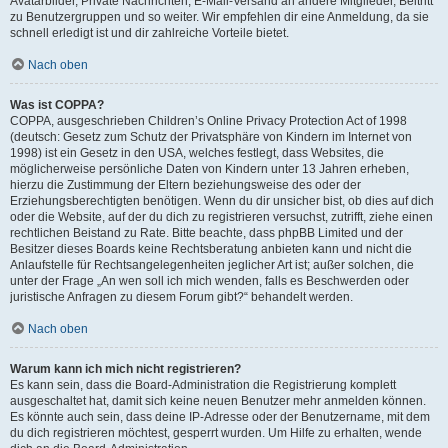
Avatarbilder, Private Nachrichten, E-Mail-Versand an andere Mitglieder, Beitritt
zu Benutzergruppen und so weiter. Wir empfehlen dir eine Anmeldung, da sie
schnell erledigt ist und dir zahlreiche Vorteile bietet.
Nach oben
Was ist COPPA?
COPPA, ausgeschrieben Children’s Online Privacy Protection Act of 1998
(deutsch: Gesetz zum Schutz der Privatsphäre von Kindern im Internet von
1998) ist ein Gesetz in den USA, welches festlegt, dass Websites, die
möglicherweise persönliche Daten von Kindern unter 13 Jahren erheben,
hierzu die Zustimmung der Eltern beziehungsweise des oder der
Erziehungsberechtigten benötigen. Wenn du dir unsicher bist, ob dies auf dich
oder die Website, auf der du dich zu registrieren versuchst, zutrifft, ziehe einen
rechtlichen Beistand zu Rate. Bitte beachte, dass phpBB Limited und der
Besitzer dieses Boards keine Rechtsberatung anbieten kann und nicht die
Anlaufstelle für Rechtsangelegenheiten jeglicher Art ist; außer solchen, die
unter der Frage „An wen soll ich mich wenden, falls es Beschwerden oder
juristische Anfragen zu diesem Forum gibt?“ behandelt werden.
Nach oben
Warum kann ich mich nicht registrieren?
Es kann sein, dass die Board-Administration die Registrierung komplett
ausgeschaltet hat, damit sich keine neuen Benutzer mehr anmelden können.
Es könnte auch sein, dass deine IP-Adresse oder der Benutzername, mit dem
du dich registrieren möchtest, gesperrt wurden. Um Hilfe zu erhalten, wende