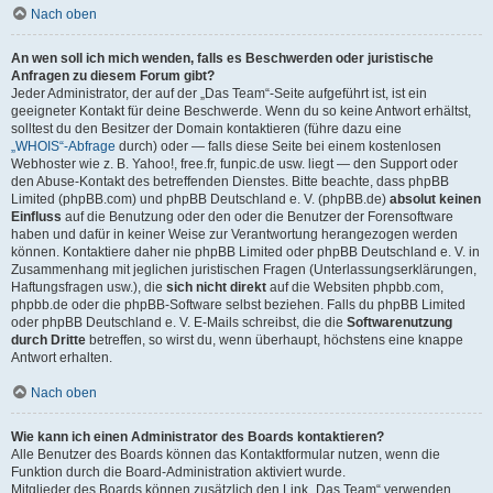
Nach oben
An wen soll ich mich wenden, falls es Beschwerden oder juristische
Anfragen zu diesem Forum gibt?
Jeder Administrator, der auf der „Das Team“-Seite aufgeführt ist, ist ein
geeigneter Kontakt für deine Beschwerde. Wenn du so keine Antwort erhältst,
solltest du den Besitzer der Domain kontaktieren (führe dazu eine
„WHOIS“-Abfrage
durch) oder — falls diese Seite bei einem kostenlosen
Webhoster wie z. B. Yahoo!, free.fr, funpic.de usw. liegt — den Support oder
den Abuse-Kontakt des betreffenden Dienstes. Bitte beachte, dass phpBB
Limited (phpBB.com) und phpBB Deutschland e. V. (phpBB.de)
absolut keinen
Einfluss
auf die Benutzung oder den oder die Benutzer der Forensoftware
haben und dafür in keiner Weise zur Verantwortung herangezogen werden
können. Kontaktiere daher nie phpBB Limited oder phpBB Deutschland e. V. in
Zusammenhang mit jeglichen juristischen Fragen (Unterlassungserklärungen,
Haftungsfragen usw.), die
sich nicht direkt
auf die Websiten phpbb.com,
phpbb.de oder die phpBB-Software selbst beziehen. Falls du phpBB Limited
oder phpBB Deutschland e. V. E-Mails schreibst, die die
Softwarenutzung
durch Dritte
betreffen, so wirst du, wenn überhaupt, höchstens eine knappe
Antwort erhalten.
Nach oben
Wie kann ich einen Administrator des Boards kontaktieren?
Alle Benutzer des Boards können das Kontaktformular nutzen, wenn die
Funktion durch die Board-Administration aktiviert wurde.
Mitglieder des Boards können zusätzlich den Link „Das Team“ verwenden.