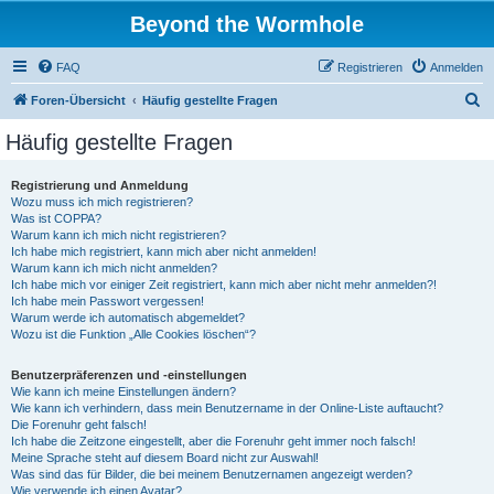
Beyond the Wormhole
FAQ
Registrieren
Anmelden
S
Foren-Übersicht
Häufig gestellte Fragen
u
Häufig gestellte Fragen
c
h
Registrierung und Anmeldung
Wozu muss ich mich registrieren?
e
Was ist COPPA?
Warum kann ich mich nicht registrieren?
Ich habe mich registriert, kann mich aber nicht anmelden!
Warum kann ich mich nicht anmelden?
Ich habe mich vor einiger Zeit registriert, kann mich aber nicht mehr anmelden?!
Ich habe mein Passwort vergessen!
Warum werde ich automatisch abgemeldet?
Wozu ist die Funktion „Alle Cookies löschen“?
Benutzerpräferenzen und -einstellungen
Wie kann ich meine Einstellungen ändern?
Wie kann ich verhindern, dass mein Benutzername in der Online-Liste auftaucht?
Die Forenuhr geht falsch!
Ich habe die Zeitzone eingestellt, aber die Forenuhr geht immer noch falsch!
Meine Sprache steht auf diesem Board nicht zur Auswahl!
Was sind das für Bilder, die bei meinem Benutzernamen angezeigt werden?
Wie verwende ich einen Avatar?