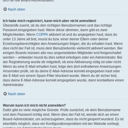
dich an die Board-Administration.
Nach oben
Ich habe mich registriert, kann mich aber nicht anmelden!
Überprüfe zuerst, ob du den richtigen Benutzernamen und das richtige
Passwort eingegeben hast. Wenn diese stimmen, dann gibt es zwei
Möglichkeiten. Wenn
COPPA
aktiviert ist und du angegeben hast, dass du
unter 13 Jahre alt bist, musst du bzw. einer deiner Eltern oder deiner
Erziehungsberechtigten den Anweisungen folgen, die du erhalten hast. Wenn
dies nicht der Fall ist, muss dein Benutzerkonto vielleicht aktiviert werden. Bei
einigen Boards müssen alle neu angemeldeten Mitglieder erst freigeschaltet
werden – entweder musst du dies selbst erledigen oder ein Administrator. Bei
der Registrierung wurde dir mitgeteilt, ob eine Aktivierung nötig ist oder nicht.
Wenn du eine E-Mail erhalten hast, folge den dort enthaltenen Anweisungen.
Ansonsten prüfe, ob du deine E-Mail-Adresse korrekt eingegeben hast oder
die E-Mail von einem Spam-Filter blockiert wurde. Wenn du dir sicher bist,
dass deine E-Mail-Adresse korrekt eingegeben wurde, dann kontaktiere einen
Administrator.
Nach oben
Warum kann ich mich nicht anmelden?
Dafür gibt es viele mögliche Gründe. Prüfe zunächst, ob dein Benutzername
und dein Passwort richtig sind. Wenn dies der Fall ist, wende dich an einen
Board-Administrator, um sicherzugehen, dass du nicht gesperrt wurdest. Es ist
ebenfalls möglich, dass ein Konfigurationsproblem mit der Website vorliegt,