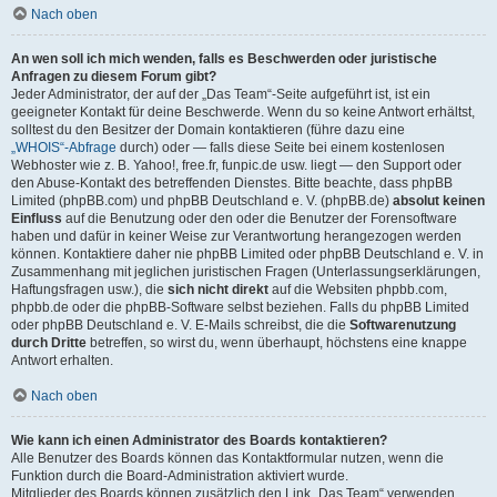
Nach oben
An wen soll ich mich wenden, falls es Beschwerden oder juristische
Anfragen zu diesem Forum gibt?
Jeder Administrator, der auf der „Das Team“-Seite aufgeführt ist, ist ein
geeigneter Kontakt für deine Beschwerde. Wenn du so keine Antwort erhältst,
solltest du den Besitzer der Domain kontaktieren (führe dazu eine
„WHOIS“-Abfrage
durch) oder — falls diese Seite bei einem kostenlosen
Webhoster wie z. B. Yahoo!, free.fr, funpic.de usw. liegt — den Support oder
den Abuse-Kontakt des betreffenden Dienstes. Bitte beachte, dass phpBB
Limited (phpBB.com) und phpBB Deutschland e. V. (phpBB.de)
absolut keinen
Einfluss
auf die Benutzung oder den oder die Benutzer der Forensoftware
haben und dafür in keiner Weise zur Verantwortung herangezogen werden
können. Kontaktiere daher nie phpBB Limited oder phpBB Deutschland e. V. in
Zusammenhang mit jeglichen juristischen Fragen (Unterlassungserklärungen,
Haftungsfragen usw.), die
sich nicht direkt
auf die Websiten phpbb.com,
phpbb.de oder die phpBB-Software selbst beziehen. Falls du phpBB Limited
oder phpBB Deutschland e. V. E-Mails schreibst, die die
Softwarenutzung
durch Dritte
betreffen, so wirst du, wenn überhaupt, höchstens eine knappe
Antwort erhalten.
Nach oben
Wie kann ich einen Administrator des Boards kontaktieren?
Alle Benutzer des Boards können das Kontaktformular nutzen, wenn die
Funktion durch die Board-Administration aktiviert wurde.
Mitglieder des Boards können zusätzlich den Link „Das Team“ verwenden.