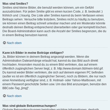
Was sind Smilies?
Smilies sind kleine Bilder, die benutzt werden können, um ein Gefühl
auszudrücken. Für jeden Smilie gibt es einen kurzen Code, z. B. bedeutet :)
fröhlich und :( traurig. Die Liste aller Smilies kannst du beim Verfassen eines
Beitrags sehen. Versuche bitte trotzdem, Smilies nicht zu häufig zu benutzen,
sie können einen Beitrag schnell unlesbar machen und ein Moderator könnte
deshalb deinen Beitrag entsprechend überarbeiten oder gar komplett löschen.
Die Board-Administration kann auch die Anzahl der Smilies begrenzen, die du
in einem Beitrag benutzen kannst.
Nach oben
Kann ich Bilder in meine Beiträge einfügen?
Ja, Bilder können in deinem Beitrag angezeigt werden. Wenn die
Administration Dateianhänge erlaubt hat, kannst du das Bild auch direkt
hochladen. Ansonsten musst du zu einem Bild verlinken, das auf einem
öffentlich zugänglichen Server liegt, z. B. http://www.domain.tld/mein-bild.gif.
Du kannst weder Bilder verlinken, die sich auf deinem eigenen PC befinden
(außer es ist ein öffentlich zugänglicher Server), noch zu Bildern, die nur nach
einer Anmeldung verfügbar sind, z. B. Hotmail- oder Yahoo-Mailboxen, mit
einem Passwort geschützte Seiten usw. Um das Bild anzuzeigen, benutze den
BBCode-Tag „[img]“.
Nach oben
Was sind globale Bekanntmachungen?
Globale Bekanntmachungen beinhalten wichtige Informationen, deshalb