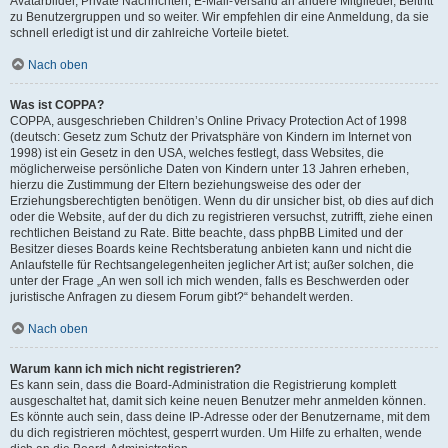
Avatarbilder, Private Nachrichten, E-Mail-Versand an andere Mitglieder, Beitritt
zu Benutzergruppen und so weiter. Wir empfehlen dir eine Anmeldung, da sie
schnell erledigt ist und dir zahlreiche Vorteile bietet.
Nach oben
Was ist COPPA?
COPPA, ausgeschrieben Children’s Online Privacy Protection Act of 1998
(deutsch: Gesetz zum Schutz der Privatsphäre von Kindern im Internet von
1998) ist ein Gesetz in den USA, welches festlegt, dass Websites, die
möglicherweise persönliche Daten von Kindern unter 13 Jahren erheben,
hierzu die Zustimmung der Eltern beziehungsweise des oder der
Erziehungsberechtigten benötigen. Wenn du dir unsicher bist, ob dies auf dich
oder die Website, auf der du dich zu registrieren versuchst, zutrifft, ziehe einen
rechtlichen Beistand zu Rate. Bitte beachte, dass phpBB Limited und der
Besitzer dieses Boards keine Rechtsberatung anbieten kann und nicht die
Anlaufstelle für Rechtsangelegenheiten jeglicher Art ist; außer solchen, die
unter der Frage „An wen soll ich mich wenden, falls es Beschwerden oder
juristische Anfragen zu diesem Forum gibt?“ behandelt werden.
Nach oben
Warum kann ich mich nicht registrieren?
Es kann sein, dass die Board-Administration die Registrierung komplett
ausgeschaltet hat, damit sich keine neuen Benutzer mehr anmelden können.
Es könnte auch sein, dass deine IP-Adresse oder der Benutzername, mit dem
du dich registrieren möchtest, gesperrt wurden. Um Hilfe zu erhalten, wende