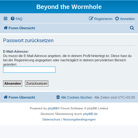
Beyond the Wormhole
FAQ
Registrieren
Anmelden
S
Foren-Übersicht
u
Passwort zurücksetzen
c
h
E-Mail-Adresse:
Du musst die E-Mail-Adresse angeben, die in deinem Profil hinterlegt ist. Diese hast du
e
bei der Registrierung angegeben oder nachträglich in deinem persönlichen Bereich
geändert.
Foren-Übersicht
Alle Cookies löschen
Alle Zeiten sind
UTC+02:00
Powered by
phpBB
® Forum Software © phpBB Limited
Deutsche Übersetzung durch
phpBB.de
Datenschutz
|
Nutzungsbedingungen