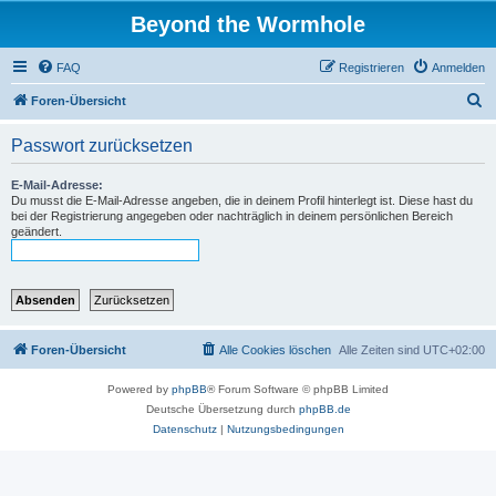
Beyond the Wormhole
FAQ
Registrieren
Anmelden
S
Foren-Übersicht
u
Passwort zurücksetzen
c
h
E-Mail-Adresse:
Du musst die E-Mail-Adresse angeben, die in deinem Profil hinterlegt ist. Diese hast du
e
bei der Registrierung angegeben oder nachträglich in deinem persönlichen Bereich
geändert.
Foren-Übersicht
Alle Cookies löschen
Alle Zeiten sind
UTC+02:00
Powered by
phpBB
® Forum Software © phpBB Limited
Deutsche Übersetzung durch
phpBB.de
Datenschutz
|
Nutzungsbedingungen