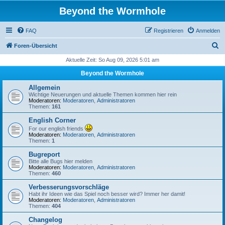
Beyond the Wormhole
FAQ
Registrieren
Anmelden
S
Foren-Übersicht
u
Aktuelle Zeit: So Aug 09, 2026 5:01 am
c
Beyond the Wormhole
h
Allgemein
e
Wichtige Neuerungen und aktuelle Themen kommen hier rein
Moderatoren:
Moderatoren
,
Administratoren
Themen:
161
English Corner
For our english friends
Moderatoren:
Moderatoren
,
Administratoren
Themen:
1
Bugreport
Bitte alle Bugs hier melden
Moderatoren:
Moderatoren
,
Administratoren
Themen:
460
Verbesserungsvorschläge
Habt ihr Ideen wie das Spiel noch besser wird? Immer her damit!
Moderatoren:
Moderatoren
,
Administratoren
Themen:
404
Changelog