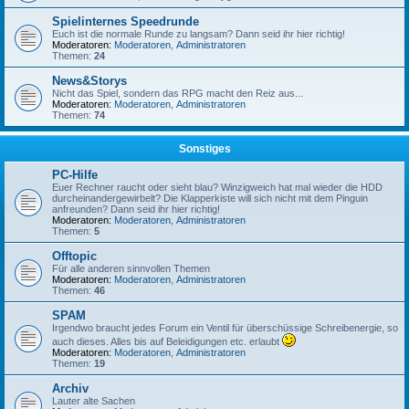
Spielinternes Speedrunde
Euch ist die normale Runde zu langsam? Dann seid ihr hier richtig!
Moderatoren:
Moderatoren
,
Administratoren
Themen:
24
News&Storys
Nicht das Spiel, sondern das RPG macht den Reiz aus...
Moderatoren:
Moderatoren
,
Administratoren
Themen:
74
Sonstiges
PC-Hilfe
Euer Rechner raucht oder sieht blau? Winzigweich hat mal wieder die HDD
durcheinandergewirbelt? Die Klapperkiste will sich nicht mit dem Pinguin
anfreunden? Dann seid ihr hier richtig!
Moderatoren:
Moderatoren
,
Administratoren
Themen:
5
Offtopic
Für alle anderen sinnvollen Themen
Moderatoren:
Moderatoren
,
Administratoren
Themen:
46
SPAM
Irgendwo braucht jedes Forum ein Ventil für überschüssige Schreibenergie, so
auch dieses. Alles bis auf Beleidigungen etc. erlaubt
Moderatoren:
Moderatoren
,
Administratoren
Themen:
19
Archiv
Lauter alte Sachen