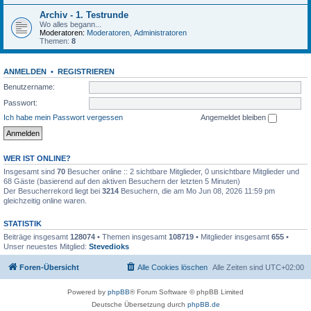
Archiv - 1. Testrunde
Wo alles begann...
Moderatoren:
Moderatoren
,
Administratoren
Themen:
8
ANMELDEN
•
REGISTRIEREN
Benutzername:
Passwort:
Ich habe mein Passwort vergessen
Angemeldet bleiben
WER IST ONLINE?
Insgesamt sind
70
Besucher online :: 2 sichtbare Mitglieder, 0 unsichtbare Mitglieder und
68 Gäste (basierend auf den aktiven Besuchern der letzten 5 Minuten)
Der Besucherrekord liegt bei
3214
Besuchern, die am Mo Jun 08, 2026 11:59 pm
gleichzeitig online waren.
STATISTIK
Beiträge insgesamt
128074
• Themen insgesamt
108719
• Mitglieder insgesamt
655
•
Unser neuestes Mitglied:
Stevedioks
Foren-Übersicht
Alle Cookies löschen
Alle Zeiten sind
UTC+02:00
Powered by
phpBB
® Forum Software © phpBB Limited
Deutsche Übersetzung durch
phpBB.de