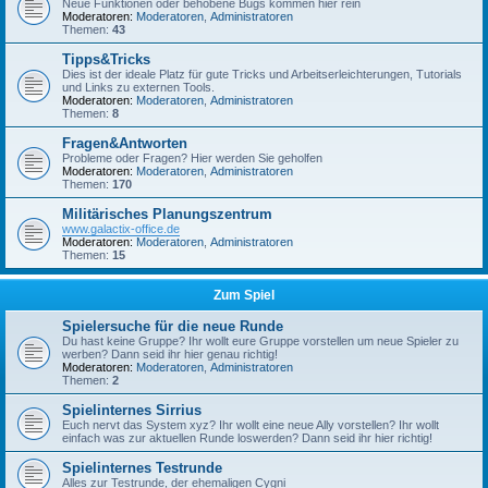
Neue Funktionen oder behobene Bugs kommen hier rein
Moderatoren:
Moderatoren
,
Administratoren
Themen:
43
Tipps&Tricks
Dies ist der ideale Platz für gute Tricks und Arbeitserleichterungen, Tutorials
und Links zu externen Tools.
Moderatoren:
Moderatoren
,
Administratoren
Themen:
8
Fragen&Antworten
Probleme oder Fragen? Hier werden Sie geholfen
Moderatoren:
Moderatoren
,
Administratoren
Themen:
170
Militärisches Planungszentrum
www.galactix-office.de
Moderatoren:
Moderatoren
,
Administratoren
Themen:
15
Zum Spiel
Spielersuche für die neue Runde
Du hast keine Gruppe? Ihr wollt eure Gruppe vorstellen um neue Spieler zu
werben? Dann seid ihr hier genau richtig!
Moderatoren:
Moderatoren
,
Administratoren
Themen:
2
Spielinternes Sirrius
Euch nervt das System xyz? Ihr wollt eine neue Ally vorstellen? Ihr wollt
einfach was zur aktuellen Runde loswerden? Dann seid ihr hier richtig!
Spielinternes Testrunde
Alles zur Testrunde, der ehemaligen Cygni