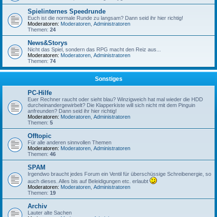
Spielinternes Speedrunde
Euch ist die normale Runde zu langsam? Dann seid ihr hier richtig!
Moderatoren:
Moderatoren
,
Administratoren
Themen:
24
News&Storys
Nicht das Spiel, sondern das RPG macht den Reiz aus...
Moderatoren:
Moderatoren
,
Administratoren
Themen:
74
Sonstiges
PC-Hilfe
Euer Rechner raucht oder sieht blau? Winzigweich hat mal wieder die HDD
durcheinandergewirbelt? Die Klapperkiste will sich nicht mit dem Pinguin
anfreunden? Dann seid ihr hier richtig!
Moderatoren:
Moderatoren
,
Administratoren
Themen:
5
Offtopic
Für alle anderen sinnvollen Themen
Moderatoren:
Moderatoren
,
Administratoren
Themen:
46
SPAM
Irgendwo braucht jedes Forum ein Ventil für überschüssige Schreibenergie, so
auch dieses. Alles bis auf Beleidigungen etc. erlaubt
Moderatoren:
Moderatoren
,
Administratoren
Themen:
19
Archiv
Lauter alte Sachen