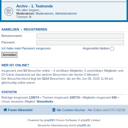
Archiv - 1. Testrunde
Wo alles begann...
Moderatoren:
Moderatoren
,
Administratoren
Themen:
8
ANMELDEN
•
REGISTRIEREN
Benutzername:
Passwort:
Ich habe mein Passwort vergessen
Angemeldet bleiben
WER IST ONLINE?
Insgesamt sind
53
Besucher online :: 0 sichtbare Mitglieder, 0 unsichtbare Mitglieder und
53 Gäste (basierend auf den aktiven Besuchern der letzten 5 Minuten)
Der Besucherrekord liegt bei
3214
Besuchern, die am Mo Jun 08, 2026 11:59 pm
gleichzeitig online waren.
STATISTIK
Beiträge insgesamt
128074
• Themen insgesamt
108719
• Mitglieder insgesamt
655
•
Unser neuestes Mitglied:
Stevedioks
Foren-Übersicht
Alle Cookies löschen
Alle Zeiten sind
UTC+02:00
Powered by
phpBB
® Forum Software © phpBB Limited
Deutsche Übersetzung durch
phpBB.de