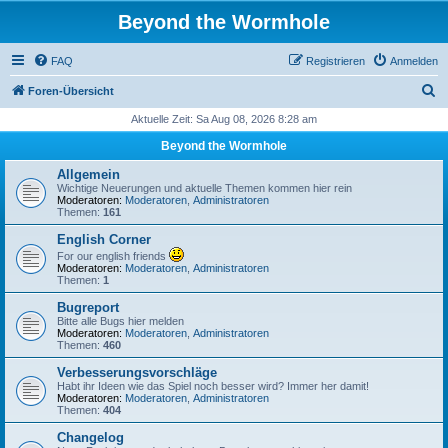
Beyond the Wormhole
FAQ
Registrieren
Anmelden
S
Foren-Übersicht
u
Aktuelle Zeit: Sa Aug 08, 2026 8:28 am
c
Beyond the Wormhole
h
Allgemein
e
Wichtige Neuerungen und aktuelle Themen kommen hier rein
Moderatoren:
Moderatoren
,
Administratoren
Themen:
161
English Corner
For our english friends
Moderatoren:
Moderatoren
,
Administratoren
Themen:
1
Bugreport
Bitte alle Bugs hier melden
Moderatoren:
Moderatoren
,
Administratoren
Themen:
460
Verbesserungsvorschläge
Habt ihr Ideen wie das Spiel noch besser wird? Immer her damit!
Moderatoren:
Moderatoren
,
Administratoren
Themen:
404
Changelog