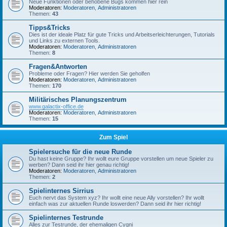
Neue Funktionen oder behobene Bugs kommen hier rein
Moderatoren:
Moderatoren
,
Administratoren
Themen:
43
Tipps&Tricks
Dies ist der ideale Platz für gute Tricks und Arbeitserleichterungen, Tutorials
und Links zu externen Tools.
Moderatoren:
Moderatoren
,
Administratoren
Themen:
8
Fragen&Antworten
Probleme oder Fragen? Hier werden Sie geholfen
Moderatoren:
Moderatoren
,
Administratoren
Themen:
170
Militärisches Planungszentrum
www.galactix-office.de
Moderatoren:
Moderatoren
,
Administratoren
Themen:
15
Zum Spiel
Spielersuche für die neue Runde
Du hast keine Gruppe? Ihr wollt eure Gruppe vorstellen um neue Spieler zu
werben? Dann seid ihr hier genau richtig!
Moderatoren:
Moderatoren
,
Administratoren
Themen:
2
Spielinternes Sirrius
Euch nervt das System xyz? Ihr wollt eine neue Ally vorstellen? Ihr wollt
einfach was zur aktuellen Runde loswerden? Dann seid ihr hier richtig!
Spielinternes Testrunde
Alles zur Testrunde, der ehemaligen Cygni