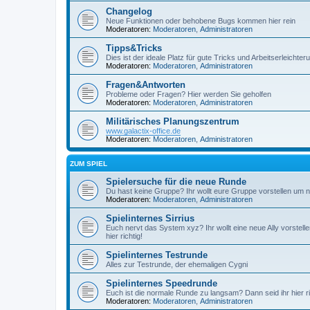
Changelog
Neue Funktionen oder behobene Bugs kommen hier rein
Moderatoren:
Moderatoren
,
Administratoren
Tipps&Tricks
Dies ist der ideale Platz für gute Tricks und Arbeitserleichte
Moderatoren:
Moderatoren
,
Administratoren
Fragen&Antworten
Probleme oder Fragen? Hier werden Sie geholfen
Moderatoren:
Moderatoren
,
Administratoren
Militärisches Planungszentrum
www.galactix-office.de
Moderatoren:
Moderatoren
,
Administratoren
ZUM SPIEL
Spielersuche für die neue Runde
Du hast keine Gruppe? Ihr wollt eure Gruppe vorstellen um ne
Moderatoren:
Moderatoren
,
Administratoren
Spielinternes Sirrius
Euch nervt das System xyz? Ihr wollt eine neue Ally vorstell
hier richtig!
Spielinternes Testrunde
Alles zur Testrunde, der ehemaligen Cygni
Spielinternes Speedrunde
Euch ist die normale Runde zu langsam? Dann seid ihr hier ri
Moderatoren:
Moderatoren
,
Administratoren