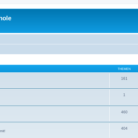
hole
THEMEN
161
1
460
404
mit!