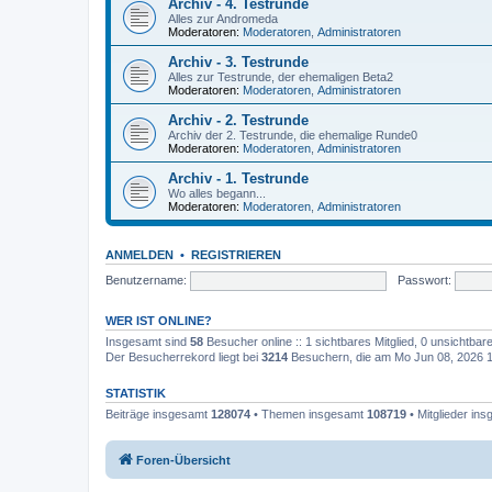
Archiv - 4. Testrunde
Alles zur Andromeda
Moderatoren:
Moderatoren
,
Administratoren
Archiv - 3. Testrunde
Alles zur Testrunde, der ehemaligen Beta2
Moderatoren:
Moderatoren
,
Administratoren
Archiv - 2. Testrunde
Archiv der 2. Testrunde, die ehemalige Runde0
Moderatoren:
Moderatoren
,
Administratoren
Archiv - 1. Testrunde
Wo alles begann...
Moderatoren:
Moderatoren
,
Administratoren
ANMELDEN
•
REGISTRIEREN
Benutzername:
Passwort:
WER IST ONLINE?
Insgesamt sind
58
Besucher online :: 1 sichtbares Mitglied, 0 unsichtba
Der Besucherrekord liegt bei
3214
Besuchern, die am Mo Jun 08, 2026 11
STATISTIK
Beiträge insgesamt
128074
• Themen insgesamt
108719
• Mitglieder in
Foren-Übersicht