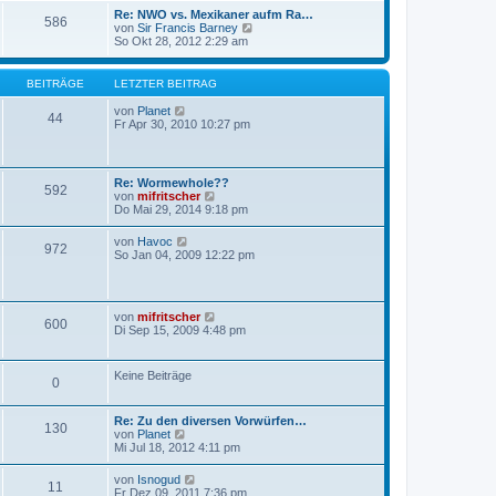
s
Re: NWO vs. Mexikaner aufm Ra…
586
t
N
von
Sir Francis Barney
e
e
So Okt 28, 2012 2:29 am
r
u
B
e
e
s
BEITRÄGE
LETZTER BEITRAG
i
t
t
e
N
von
Planet
r
44
r
e
Fr Apr 30, 2010 10:27 pm
a
B
u
g
e
e
i
s
t
t
Re: Wormewhole??
r
592
e
N
von
mifritscher
a
r
e
Do Mai 29, 2014 9:18 pm
g
B
u
e
e
N
von
Havoc
i
972
s
e
So Jan 04, 2009 12:22 pm
t
t
u
r
e
e
a
r
s
g
B
t
e
N
von
mifritscher
e
600
i
e
Di Sep 15, 2009 4:48 pm
r
t
u
B
r
e
e
a
s
i
Keine Beiträge
g
0
t
t
e
r
r
a
Re: Zu den diversen Vorwürfen…
B
g
130
N
von
Planet
e
e
Mi Jul 18, 2012 4:11 pm
i
u
t
e
r
N
von
Isnogud
11
s
a
e
Fr Dez 09, 2011 7:36 pm