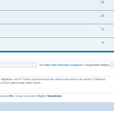
54
34
11
8
Ich habe mein Passwort vergessen
|
Angemeldet bleiben
re Mitglieder und 57 Gäste (basierend auf den aktiven Besuchern der letzten 5 Minuten)
:59 pm gleichzeitig online waren.
sgesamt
655
• Unser neuestes Mitglied:
Stevedioks