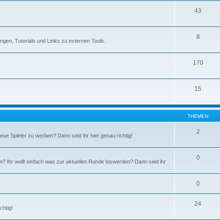
43
8
rungen, Tutorials und Links zu externen Tools.
170
15
THEMEN
2
ue Spieler zu werben? Dann seid ihr hier genau richtig!
0
en? Ihr wollt einfach was zur aktuellen Runde loswerden? Dann seid ihr
0
24
chtig!