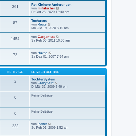
r
a
e
Re: Kleinere Änderungen
B
g
361
s
N
von
mifritscher
e
t
e
Fr Okt 23, 2020 12:40 pm
i
e
u
t
r
e
r
Techtrees
B
87
s
a
N
von
Raute
e
t
g
e
Mo Okt 19, 2020 8:15 am
i
e
u
t
r
e
r
N
von
Gargantua
B
1454
s
a
e
Sa Feb 05, 2011 10:36 am
e
t
g
u
i
e
e
t
r
s
r
N
von
Havoc
B
73
t
a
e
Sa Dez 01, 2007 7:54 am
e
e
g
u
i
r
e
t
B
s
r
e
t
a
BEITRÄGE
LETZTER BEITRAG
i
e
g
t
r
TochterSystem
r
2
B
N
von
CrazyStuff
a
e
e
Di Mär 31, 2009 3:49 pm
g
i
u
t
e
Keine Beiträge
r
0
s
a
t
g
e
r
Keine Beiträge
B
0
e
i
t
N
von
Planet
233
r
e
So Feb 01, 2009 1:52 am
a
u
g
e