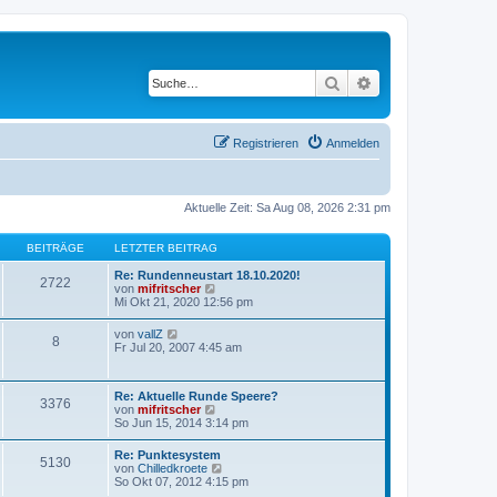
Suche
Erweiterte Suche
Registrieren
Anmelden
Aktuelle Zeit: Sa Aug 08, 2026 2:31 pm
BEITRÄGE
LETZTER BEITRAG
Re: Rundenneustart 18.10.2020!
2722
N
von
mifritscher
e
Mi Okt 21, 2020 12:56 pm
u
e
N
von
vallZ
8
s
e
Fr Jul 20, 2007 4:45 am
t
u
e
e
r
s
B
Re: Aktuelle Runde Speere?
t
3376
e
N
von
mifritscher
e
i
e
So Jun 15, 2014 3:14 pm
r
t
u
B
r
e
e
Re: Punktesystem
a
5130
s
i
N
von
Chilledkroete
g
t
t
e
So Okt 07, 2012 4:15 pm
e
r
u