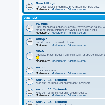
News&Storys
Nicht das Spiel, sondern das RPG macht den Reiz aus...
Moderatoren:
Moderatoren
,
Administratoren
SONSTIGES
PC-Hilfe
Euer Rechner raucht oder sieht blau? Winzigweich hat mal wi
mit dem Pinguin anfreunden? Dann seid ihr hier richtig!
Moderatoren:
Moderatoren
,
Administratoren
Offtopic
Für alle anderen sinnvollen Themen
Moderatoren:
Moderatoren
,
Administratoren
SPAM
Irgendwo braucht jedes Forum ein Ventil für überschüssige Sc
Moderatoren:
Moderatoren
,
Administratoren
Archiv
Lauter alte Sachen
Moderatoren:
Moderatoren
,
Administratoren
Archiv - 15. Testrunde
Alles zur Testrunde, der ehemaligen Cassiopeia
Archiv - 14. Testrunde
Alles zur Testrunde, der ehemaligen Pegasus
Moderatoren:
Moderatoren
,
Administratoren
Archiv - 13. Testrunde