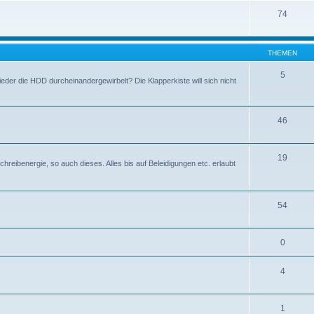
74
THEMEN
5
eder die HDD durcheinandergewirbelt? Die Klapperkiste will sich nicht
46
19
hreibenergie, so auch dieses. Alles bis auf Beleidigungen etc. erlaubt
54
0
4
1