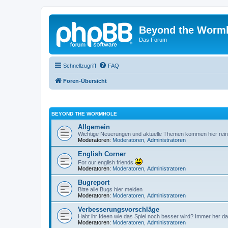
Beyond the Worm
Das Forum
Schnellzugriff
FAQ
Foren-Übersicht
BEYOND THE WORMHOLE
Allgemein
Wichtige Neuerungen und aktuelle Themen kommen hier rein
Moderatoren:
Moderatoren
,
Administratoren
English Corner
For our english friends
Moderatoren:
Moderatoren
,
Administratoren
Bugreport
Bitte alle Bugs hier melden
Moderatoren:
Moderatoren
,
Administratoren
Verbesserungsvorschläge
Habt ihr Ideen wie das Spiel noch besser wird? Immer her da
Moderatoren:
Moderatoren
,
Administratoren