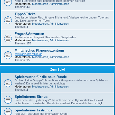
Neue Funktionen oder behobene Bugs kommen hier rein
Moderatoren:
Moderatoren
,
Administratoren
Themen:
43
Tipps&Tricks
Dies ist der ideale Platz für gute Tricks und Arbeitserleichterungen, Tutorials
und Links zu externen Tools.
Moderatoren:
Moderatoren
,
Administratoren
Themen:
8
Fragen&Antworten
Probleme oder Fragen? Hier werden Sie geholfen
Moderatoren:
Moderatoren
,
Administratoren
Themen:
170
Militärisches Planungszentrum
www.galactix-office.de
Moderatoren:
Moderatoren
,
Administratoren
Themen:
15
Zum Spiel
Spielersuche für die neue Runde
Du hast keine Gruppe? Ihr wollt eure Gruppe vorstellen um neue Spieler zu
werben? Dann seid ihr hier genau richtig!
Moderatoren:
Moderatoren
,
Administratoren
Themen:
2
Spielinternes Sirrius
Euch nervt das System xyz? Ihr wollt eine neue Ally vorstellen? Ihr wollt
einfach was zur aktuellen Runde loswerden? Dann seid ihr hier richtig!
Spielinternes Testrunde
Alles zur Testrunde, der ehemaligen Cygni