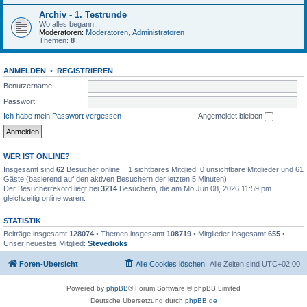
Archiv - 1. Testrunde
Wo alles begann...
Moderatoren:
Moderatoren
,
Administratoren
Themen:
8
ANMELDEN
•
REGISTRIEREN
Benutzername:
Passwort:
Ich habe mein Passwort vergessen
Angemeldet bleiben
WER IST ONLINE?
Insgesamt sind
62
Besucher online :: 1 sichtbares Mitglied, 0 unsichtbare Mitglieder und 61
Gäste (basierend auf den aktiven Besuchern der letzten 5 Minuten)
Der Besucherrekord liegt bei
3214
Besuchern, die am Mo Jun 08, 2026 11:59 pm
gleichzeitig online waren.
STATISTIK
Beiträge insgesamt
128074
• Themen insgesamt
108719
• Mitglieder insgesamt
655
•
Unser neuestes Mitglied:
Stevedioks
Foren-Übersicht
Alle Cookies löschen
Alle Zeiten sind
UTC+02:00
Powered by
phpBB
® Forum Software © phpBB Limited
Deutsche Übersetzung durch
phpBB.de