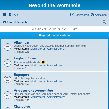
Beyond the Wormhole
FAQ
Registrieren
Anmelden
S
Foren-Übersicht
u
Aktuelle Zeit: So Aug 09, 2026 8:11 am
c
Beyond the Wormhole
h
Allgemein
e
Wichtige Neuerungen und aktuelle Themen kommen hier rein
Moderatoren:
Moderatoren
,
Administratoren
Themen:
161
English Corner
For our english friends
Moderatoren:
Moderatoren
,
Administratoren
Themen:
1
Bugreport
Bitte alle Bugs hier melden
Moderatoren:
Moderatoren
,
Administratoren
Themen:
460
Verbesserungsvorschläge
Habt ihr Ideen wie das Spiel noch besser wird? Immer her damit!
Moderatoren:
Moderatoren
,
Administratoren
Themen:
404
Changelog