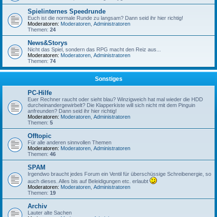
Spielinternes Speedrunde
Euch ist die normale Runde zu langsam? Dann seid ihr hier richtig!
Moderatoren:
Moderatoren
,
Administratoren
Themen:
24
News&Storys
Nicht das Spiel, sondern das RPG macht den Reiz aus...
Moderatoren:
Moderatoren
,
Administratoren
Themen:
74
Sonstiges
PC-Hilfe
Euer Rechner raucht oder sieht blau? Winzigweich hat mal wieder die HDD
durcheinandergewirbelt? Die Klapperkiste will sich nicht mit dem Pinguin
anfreunden? Dann seid ihr hier richtig!
Moderatoren:
Moderatoren
,
Administratoren
Themen:
5
Offtopic
Für alle anderen sinnvollen Themen
Moderatoren:
Moderatoren
,
Administratoren
Themen:
46
SPAM
Irgendwo braucht jedes Forum ein Ventil für überschüssige Schreibenergie, so
auch dieses. Alles bis auf Beleidigungen etc. erlaubt
Moderatoren:
Moderatoren
,
Administratoren
Themen:
19
Archiv
Lauter alte Sachen