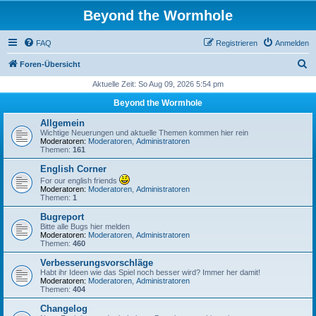
Beyond the Wormhole
FAQ
Registrieren
Anmelden
S
Foren-Übersicht
u
Aktuelle Zeit: So Aug 09, 2026 5:54 pm
c
Beyond the Wormhole
h
Allgemein
e
Wichtige Neuerungen und aktuelle Themen kommen hier rein
Moderatoren:
Moderatoren
,
Administratoren
Themen:
161
English Corner
For our english friends
Moderatoren:
Moderatoren
,
Administratoren
Themen:
1
Bugreport
Bitte alle Bugs hier melden
Moderatoren:
Moderatoren
,
Administratoren
Themen:
460
Verbesserungsvorschläge
Habt ihr Ideen wie das Spiel noch besser wird? Immer her damit!
Moderatoren:
Moderatoren
,
Administratoren
Themen:
404
Changelog