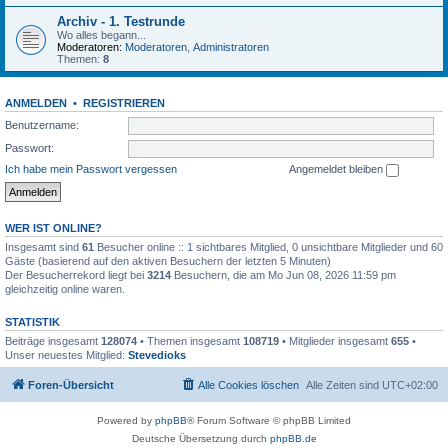
Archiv - 1. Testrunde
Wo alles begann...
Moderatoren:
Moderatoren
,
Administratoren
Themen:
8
ANMELDEN
•
REGISTRIEREN
Benutzername:
Passwort:
Ich habe mein Passwort vergessen
Angemeldet bleiben
WER IST ONLINE?
Insgesamt sind
61
Besucher online :: 1 sichtbares Mitglied, 0 unsichtbare Mitglieder und 60
Gäste (basierend auf den aktiven Besuchern der letzten 5 Minuten)
Der Besucherrekord liegt bei
3214
Besuchern, die am Mo Jun 08, 2026 11:59 pm
gleichzeitig online waren.
STATISTIK
Beiträge insgesamt
128074
• Themen insgesamt
108719
• Mitglieder insgesamt
655
•
Unser neuestes Mitglied:
Stevedioks
Foren-Übersicht
Alle Cookies löschen
Alle Zeiten sind
UTC+02:00
Powered by
phpBB
® Forum Software © phpBB Limited
Deutsche Übersetzung durch
phpBB.de