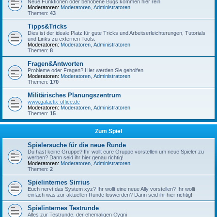
Neue Funktionen oder behobene Bugs kommen hier rein
Moderatoren:
Moderatoren
,
Administratoren
Themen:
43
Tipps&Tricks
Dies ist der ideale Platz für gute Tricks und Arbeitserleichterungen, Tutorials
und Links zu externen Tools.
Moderatoren:
Moderatoren
,
Administratoren
Themen:
8
Fragen&Antworten
Probleme oder Fragen? Hier werden Sie geholfen
Moderatoren:
Moderatoren
,
Administratoren
Themen:
170
Militärisches Planungszentrum
www.galactix-office.de
Moderatoren:
Moderatoren
,
Administratoren
Themen:
15
Zum Spiel
Spielersuche für die neue Runde
Du hast keine Gruppe? Ihr wollt eure Gruppe vorstellen um neue Spieler zu
werben? Dann seid ihr hier genau richtig!
Moderatoren:
Moderatoren
,
Administratoren
Themen:
2
Spielinternes Sirrius
Euch nervt das System xyz? Ihr wollt eine neue Ally vorstellen? Ihr wollt
einfach was zur aktuellen Runde loswerden? Dann seid ihr hier richtig!
Spielinternes Testrunde
Alles zur Testrunde, der ehemaligen Cygni