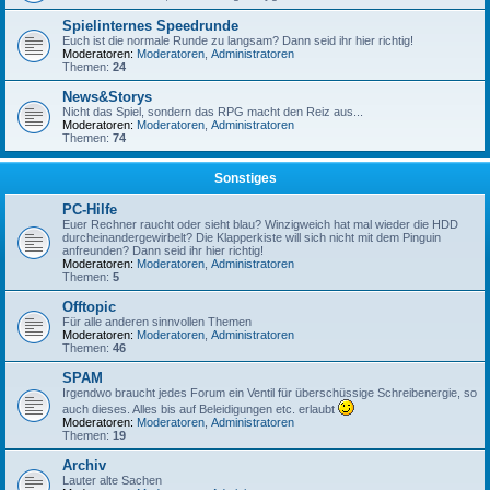
Spielinternes Speedrunde
Euch ist die normale Runde zu langsam? Dann seid ihr hier richtig!
Moderatoren:
Moderatoren
,
Administratoren
Themen:
24
News&Storys
Nicht das Spiel, sondern das RPG macht den Reiz aus...
Moderatoren:
Moderatoren
,
Administratoren
Themen:
74
Sonstiges
PC-Hilfe
Euer Rechner raucht oder sieht blau? Winzigweich hat mal wieder die HDD
durcheinandergewirbelt? Die Klapperkiste will sich nicht mit dem Pinguin
anfreunden? Dann seid ihr hier richtig!
Moderatoren:
Moderatoren
,
Administratoren
Themen:
5
Offtopic
Für alle anderen sinnvollen Themen
Moderatoren:
Moderatoren
,
Administratoren
Themen:
46
SPAM
Irgendwo braucht jedes Forum ein Ventil für überschüssige Schreibenergie, so
auch dieses. Alles bis auf Beleidigungen etc. erlaubt
Moderatoren:
Moderatoren
,
Administratoren
Themen:
19
Archiv
Lauter alte Sachen