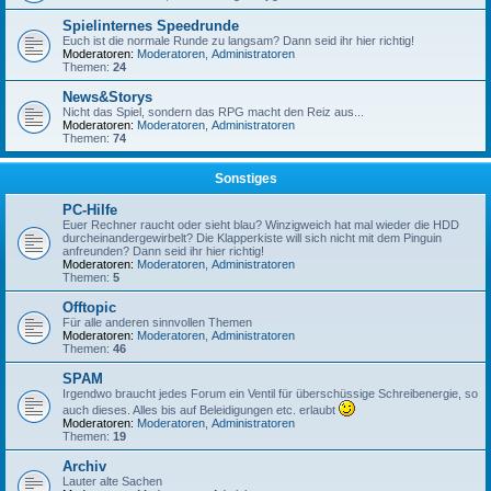
Spielinternes Speedrunde
Euch ist die normale Runde zu langsam? Dann seid ihr hier richtig!
Moderatoren:
Moderatoren
,
Administratoren
Themen:
24
News&Storys
Nicht das Spiel, sondern das RPG macht den Reiz aus...
Moderatoren:
Moderatoren
,
Administratoren
Themen:
74
Sonstiges
PC-Hilfe
Euer Rechner raucht oder sieht blau? Winzigweich hat mal wieder die HDD
durcheinandergewirbelt? Die Klapperkiste will sich nicht mit dem Pinguin
anfreunden? Dann seid ihr hier richtig!
Moderatoren:
Moderatoren
,
Administratoren
Themen:
5
Offtopic
Für alle anderen sinnvollen Themen
Moderatoren:
Moderatoren
,
Administratoren
Themen:
46
SPAM
Irgendwo braucht jedes Forum ein Ventil für überschüssige Schreibenergie, so
auch dieses. Alles bis auf Beleidigungen etc. erlaubt
Moderatoren:
Moderatoren
,
Administratoren
Themen:
19
Archiv
Lauter alte Sachen