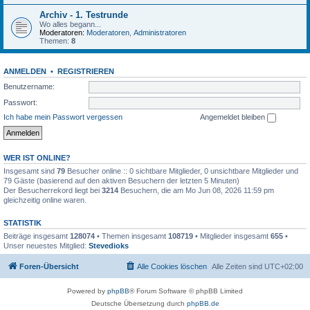
Archiv - 1. Testrunde
Wo alles begann...
Moderatoren:
Moderatoren
,
Administratoren
Themen:
8
ANMELDEN
•
REGISTRIEREN
Benutzername:
Passwort:
Ich habe mein Passwort vergessen
Angemeldet bleiben
WER IST ONLINE?
Insgesamt sind
79
Besucher online :: 0 sichtbare Mitglieder, 0 unsichtbare Mitglieder und
79 Gäste (basierend auf den aktiven Besuchern der letzten 5 Minuten)
Der Besucherrekord liegt bei
3214
Besuchern, die am Mo Jun 08, 2026 11:59 pm
gleichzeitig online waren.
STATISTIK
Beiträge insgesamt
128074
• Themen insgesamt
108719
• Mitglieder insgesamt
655
•
Unser neuestes Mitglied:
Stevedioks
Foren-Übersicht
Alle Cookies löschen
Alle Zeiten sind
UTC+02:00
Powered by
phpBB
® Forum Software © phpBB Limited
Deutsche Übersetzung durch
phpBB.de