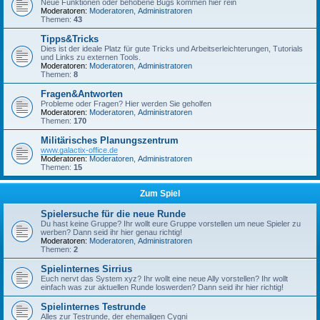
Neue Funktionen oder behobene Bugs kommen hier rein
Moderatoren:
Moderatoren
,
Administratoren
Themen:
43
Tipps&Tricks
Dies ist der ideale Platz für gute Tricks und Arbeitserleichterungen, Tutorials
und Links zu externen Tools.
Moderatoren:
Moderatoren
,
Administratoren
Themen:
8
Fragen&Antworten
Probleme oder Fragen? Hier werden Sie geholfen
Moderatoren:
Moderatoren
,
Administratoren
Themen:
170
Militärisches Planungszentrum
www.galactix-office.de
Moderatoren:
Moderatoren
,
Administratoren
Themen:
15
Zum Spiel
Spielersuche für die neue Runde
Du hast keine Gruppe? Ihr wollt eure Gruppe vorstellen um neue Spieler zu
werben? Dann seid ihr hier genau richtig!
Moderatoren:
Moderatoren
,
Administratoren
Themen:
2
Spielinternes Sirrius
Euch nervt das System xyz? Ihr wollt eine neue Ally vorstellen? Ihr wollt
einfach was zur aktuellen Runde loswerden? Dann seid ihr hier richtig!
Spielinternes Testrunde
Alles zur Testrunde, der ehemaligen Cygni