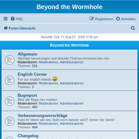
Beyond the Wormhole
FAQ
Registrieren
Anmelden
S
Foren-Übersicht
u
Aktuelle Zeit: Fr Aug 07, 2026 5:08 am
c
Beyond the Wormhole
h
Allgemein
e
Wichtige Neuerungen und aktuelle Themen kommen hier rein
Moderatoren:
Moderatoren
,
Administratoren
Themen:
161
English Corner
For our english friends
Moderatoren:
Moderatoren
,
Administratoren
Themen:
1
Bugreport
Bitte alle Bugs hier melden
Moderatoren:
Moderatoren
,
Administratoren
Themen:
460
Verbesserungsvorschläge
Habt ihr Ideen wie das Spiel noch besser wird? Immer her damit!
Moderatoren:
Moderatoren
,
Administratoren
Themen:
404
Changelog