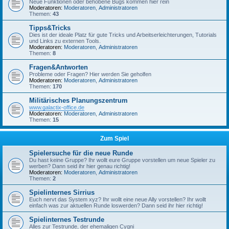
Neue Funktionen oder behobene Bugs kommen hier rein
Moderatoren:
Moderatoren
,
Administratoren
Themen:
43
Tipps&Tricks
Dies ist der ideale Platz für gute Tricks und Arbeitserleichterungen, Tutorials
und Links zu externen Tools.
Moderatoren:
Moderatoren
,
Administratoren
Themen:
8
Fragen&Antworten
Probleme oder Fragen? Hier werden Sie geholfen
Moderatoren:
Moderatoren
,
Administratoren
Themen:
170
Militärisches Planungszentrum
www.galactix-office.de
Moderatoren:
Moderatoren
,
Administratoren
Themen:
15
Zum Spiel
Spielersuche für die neue Runde
Du hast keine Gruppe? Ihr wollt eure Gruppe vorstellen um neue Spieler zu
werben? Dann seid ihr hier genau richtig!
Moderatoren:
Moderatoren
,
Administratoren
Themen:
2
Spielinternes Sirrius
Euch nervt das System xyz? Ihr wollt eine neue Ally vorstellen? Ihr wollt
einfach was zur aktuellen Runde loswerden? Dann seid ihr hier richtig!
Spielinternes Testrunde
Alles zur Testrunde, der ehemaligen Cygni