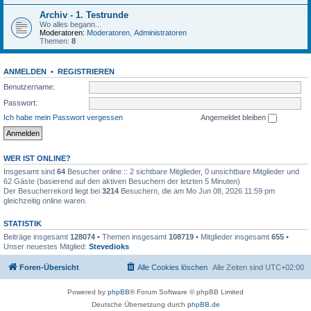
Archiv - 1. Testrunde
Wo alles begann...
Moderatoren:
Moderatoren
,
Administratoren
Themen:
8
ANMELDEN
•
REGISTRIEREN
Benutzername:
Passwort:
Ich habe mein Passwort vergessen
Angemeldet bleiben
WER IST ONLINE?
Insgesamt sind
64
Besucher online :: 2 sichtbare Mitglieder, 0 unsichtbare Mitglieder und
62 Gäste (basierend auf den aktiven Besuchern der letzten 5 Minuten)
Der Besucherrekord liegt bei
3214
Besuchern, die am Mo Jun 08, 2026 11:59 pm
gleichzeitig online waren.
STATISTIK
Beiträge insgesamt
128074
• Themen insgesamt
108719
• Mitglieder insgesamt
655
•
Unser neuestes Mitglied:
Stevedioks
Foren-Übersicht
Alle Cookies löschen
Alle Zeiten sind
UTC+02:00
Powered by
phpBB
® Forum Software © phpBB Limited
Deutsche Übersetzung durch
phpBB.de