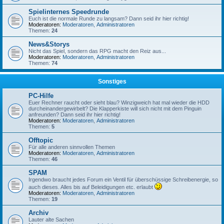
Spielinternes Speedrunde
Euch ist die normale Runde zu langsam? Dann seid ihr hier richtig!
Moderatoren:
Moderatoren
,
Administratoren
Themen:
24
News&Storys
Nicht das Spiel, sondern das RPG macht den Reiz aus...
Moderatoren:
Moderatoren
,
Administratoren
Themen:
74
Sonstiges
PC-Hilfe
Euer Rechner raucht oder sieht blau? Winzigweich hat mal wieder die HDD
durcheinandergewirbelt? Die Klapperkiste will sich nicht mit dem Pinguin
anfreunden? Dann seid ihr hier richtig!
Moderatoren:
Moderatoren
,
Administratoren
Themen:
5
Offtopic
Für alle anderen sinnvollen Themen
Moderatoren:
Moderatoren
,
Administratoren
Themen:
46
SPAM
Irgendwo braucht jedes Forum ein Ventil für überschüssige Schreibenergie, so
auch dieses. Alles bis auf Beleidigungen etc. erlaubt
Moderatoren:
Moderatoren
,
Administratoren
Themen:
19
Archiv
Lauter alte Sachen