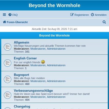
Beyond the Wormhole
FAQ
Registrieren
Anmelden
S
Foren-Übersicht
u
Aktuelle Zeit: So Aug 09, 2026 7:21 am
c
Beyond the Wormhole
h
Allgemein
e
Wichtige Neuerungen und aktuelle Themen kommen hier rein
Moderatoren:
Moderatoren
,
Administratoren
Themen:
161
English Corner
For our english friends
Moderatoren:
Moderatoren
,
Administratoren
Themen:
1
Bugreport
Bitte alle Bugs hier melden
Moderatoren:
Moderatoren
,
Administratoren
Themen:
460
Verbesserungsvorschläge
Habt ihr Ideen wie das Spiel noch besser wird? Immer her damit!
Moderatoren:
Moderatoren
,
Administratoren
Themen:
404
Changelog