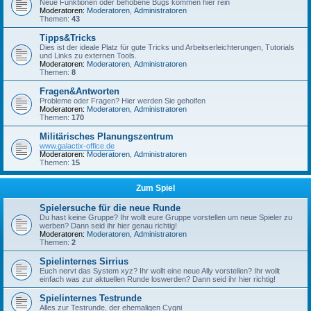
Neue Funktionen oder behobene Bugs kommen hier rein
Moderatoren:
Moderatoren
,
Administratoren
Themen:
43
Tipps&Tricks
Dies ist der ideale Platz für gute Tricks und Arbeitserleichterungen, Tutorials
und Links zu externen Tools.
Moderatoren:
Moderatoren
,
Administratoren
Themen:
8
Fragen&Antworten
Probleme oder Fragen? Hier werden Sie geholfen
Moderatoren:
Moderatoren
,
Administratoren
Themen:
170
Militärisches Planungszentrum
www.galactix-office.de
Moderatoren:
Moderatoren
,
Administratoren
Themen:
15
Zum Spiel
Spielersuche für die neue Runde
Du hast keine Gruppe? Ihr wollt eure Gruppe vorstellen um neue Spieler zu
werben? Dann seid ihr hier genau richtig!
Moderatoren:
Moderatoren
,
Administratoren
Themen:
2
Spielinternes Sirrius
Euch nervt das System xyz? Ihr wollt eine neue Ally vorstellen? Ihr wollt
einfach was zur aktuellen Runde loswerden? Dann seid ihr hier richtig!
Spielinternes Testrunde
Alles zur Testrunde, der ehemaligen Cygni