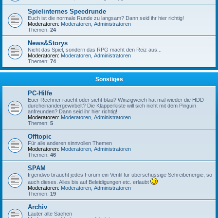
Spielinternes Speedrunde
Euch ist die normale Runde zu langsam? Dann seid ihr hier richtig!
Moderatoren:
Moderatoren
,
Administratoren
Themen:
24
News&Storys
Nicht das Spiel, sondern das RPG macht den Reiz aus...
Moderatoren:
Moderatoren
,
Administratoren
Themen:
74
Sonstiges
PC-Hilfe
Euer Rechner raucht oder sieht blau? Winzigweich hat mal wieder die HDD
durcheinandergewirbelt? Die Klapperkiste will sich nicht mit dem Pinguin
anfreunden? Dann seid ihr hier richtig!
Moderatoren:
Moderatoren
,
Administratoren
Themen:
5
Offtopic
Für alle anderen sinnvollen Themen
Moderatoren:
Moderatoren
,
Administratoren
Themen:
46
SPAM
Irgendwo braucht jedes Forum ein Ventil für überschüssige Schreibenergie, so
auch dieses. Alles bis auf Beleidigungen etc. erlaubt
Moderatoren:
Moderatoren
,
Administratoren
Themen:
19
Archiv
Lauter alte Sachen