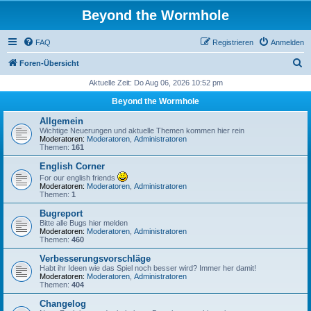
Beyond the Wormhole
FAQ
Registrieren
Anmelden
S
Foren-Übersicht
u
Aktuelle Zeit: Do Aug 06, 2026 10:52 pm
c
Beyond the Wormhole
h
Allgemein
e
Wichtige Neuerungen und aktuelle Themen kommen hier rein
Moderatoren:
Moderatoren
,
Administratoren
Themen:
161
English Corner
For our english friends
Moderatoren:
Moderatoren
,
Administratoren
Themen:
1
Bugreport
Bitte alle Bugs hier melden
Moderatoren:
Moderatoren
,
Administratoren
Themen:
460
Verbesserungsvorschläge
Habt ihr Ideen wie das Spiel noch besser wird? Immer her damit!
Moderatoren:
Moderatoren
,
Administratoren
Themen:
404
Changelog