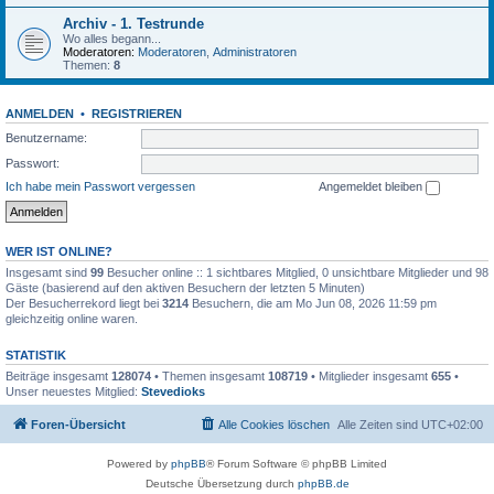
Archiv - 1. Testrunde
Wo alles begann...
Moderatoren:
Moderatoren
,
Administratoren
Themen:
8
ANMELDEN
•
REGISTRIEREN
Benutzername:
Passwort:
Ich habe mein Passwort vergessen
Angemeldet bleiben
WER IST ONLINE?
Insgesamt sind
99
Besucher online :: 1 sichtbares Mitglied, 0 unsichtbare Mitglieder und 98
Gäste (basierend auf den aktiven Besuchern der letzten 5 Minuten)
Der Besucherrekord liegt bei
3214
Besuchern, die am Mo Jun 08, 2026 11:59 pm
gleichzeitig online waren.
STATISTIK
Beiträge insgesamt
128074
• Themen insgesamt
108719
• Mitglieder insgesamt
655
•
Unser neuestes Mitglied:
Stevedioks
Foren-Übersicht
Alle Cookies löschen
Alle Zeiten sind
UTC+02:00
Powered by
phpBB
® Forum Software © phpBB Limited
Deutsche Übersetzung durch
phpBB.de