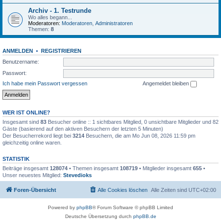
Archiv - 1. Testrunde
Wo alles begann...
Moderatoren:
Moderatoren
,
Administratoren
Themen:
8
ANMELDEN
•
REGISTRIEREN
Benutzername:
Passwort:
Ich habe mein Passwort vergessen
Angemeldet bleiben
WER IST ONLINE?
Insgesamt sind
83
Besucher online :: 1 sichtbares Mitglied, 0 unsichtbare Mitglieder und 82
Gäste (basierend auf den aktiven Besuchern der letzten 5 Minuten)
Der Besucherrekord liegt bei
3214
Besuchern, die am Mo Jun 08, 2026 11:59 pm
gleichzeitig online waren.
STATISTIK
Beiträge insgesamt
128074
• Themen insgesamt
108719
• Mitglieder insgesamt
655
•
Unser neuestes Mitglied:
Stevedioks
Foren-Übersicht
Alle Cookies löschen
Alle Zeiten sind
UTC+02:00
Powered by
phpBB
® Forum Software © phpBB Limited
Deutsche Übersetzung durch
phpBB.de