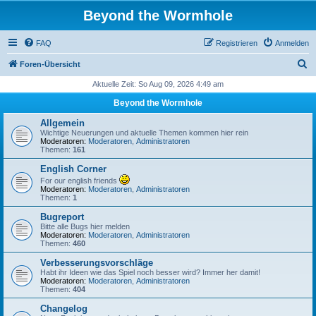
Beyond the Wormhole
FAQ
Registrieren
Anmelden
S
Foren-Übersicht
u
Aktuelle Zeit: So Aug 09, 2026 4:49 am
c
Beyond the Wormhole
h
Allgemein
e
Wichtige Neuerungen und aktuelle Themen kommen hier rein
Moderatoren:
Moderatoren
,
Administratoren
Themen:
161
English Corner
For our english friends
Moderatoren:
Moderatoren
,
Administratoren
Themen:
1
Bugreport
Bitte alle Bugs hier melden
Moderatoren:
Moderatoren
,
Administratoren
Themen:
460
Verbesserungsvorschläge
Habt ihr Ideen wie das Spiel noch besser wird? Immer her damit!
Moderatoren:
Moderatoren
,
Administratoren
Themen:
404
Changelog