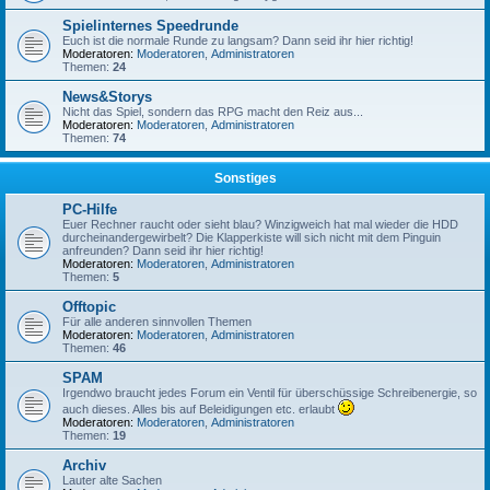
Spielinternes Speedrunde
Euch ist die normale Runde zu langsam? Dann seid ihr hier richtig!
Moderatoren:
Moderatoren
,
Administratoren
Themen:
24
News&Storys
Nicht das Spiel, sondern das RPG macht den Reiz aus...
Moderatoren:
Moderatoren
,
Administratoren
Themen:
74
Sonstiges
PC-Hilfe
Euer Rechner raucht oder sieht blau? Winzigweich hat mal wieder die HDD
durcheinandergewirbelt? Die Klapperkiste will sich nicht mit dem Pinguin
anfreunden? Dann seid ihr hier richtig!
Moderatoren:
Moderatoren
,
Administratoren
Themen:
5
Offtopic
Für alle anderen sinnvollen Themen
Moderatoren:
Moderatoren
,
Administratoren
Themen:
46
SPAM
Irgendwo braucht jedes Forum ein Ventil für überschüssige Schreibenergie, so
auch dieses. Alles bis auf Beleidigungen etc. erlaubt
Moderatoren:
Moderatoren
,
Administratoren
Themen:
19
Archiv
Lauter alte Sachen