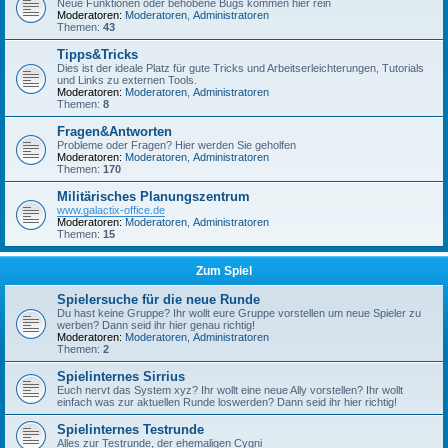
Neue Funktionen oder behobene Bugs kommen hier rein
Moderatoren:
Moderatoren
,
Administratoren
Themen:
43
Tipps&Tricks
Dies ist der ideale Platz für gute Tricks und Arbeitserleichterungen, Tutorials
und Links zu externen Tools.
Moderatoren:
Moderatoren
,
Administratoren
Themen:
8
Fragen&Antworten
Probleme oder Fragen? Hier werden Sie geholfen
Moderatoren:
Moderatoren
,
Administratoren
Themen:
170
Militärisches Planungszentrum
www.galactix-office.de
Moderatoren:
Moderatoren
,
Administratoren
Themen:
15
Zum Spiel
Spielersuche für die neue Runde
Du hast keine Gruppe? Ihr wollt eure Gruppe vorstellen um neue Spieler zu
werben? Dann seid ihr hier genau richtig!
Moderatoren:
Moderatoren
,
Administratoren
Themen:
2
Spielinternes Sirrius
Euch nervt das System xyz? Ihr wollt eine neue Ally vorstellen? Ihr wollt
einfach was zur aktuellen Runde loswerden? Dann seid ihr hier richtig!
Spielinternes Testrunde
Alles zur Testrunde, der ehemaligen Cygni