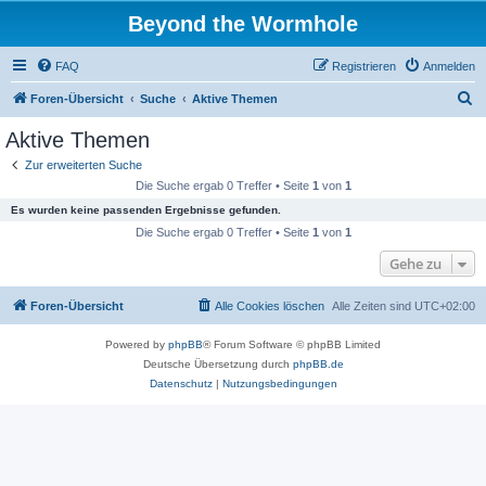
Beyond the Wormhole
FAQ
Registrieren
Anmelden
S
Foren-Übersicht
Suche
Aktive Themen
u
Aktive Themen
c
Zur erweiterten Suche
h
Die Suche ergab 0 Treffer • Seite
1
von
1
e
Es wurden keine passenden Ergebnisse gefunden.
Die Suche ergab 0 Treffer • Seite
1
von
1
Gehe zu
Foren-Übersicht
Alle Cookies löschen
Alle Zeiten sind
UTC+02:00
Powered by
phpBB
® Forum Software © phpBB Limited
Deutsche Übersetzung durch
phpBB.de
Datenschutz
|
Nutzungsbedingungen