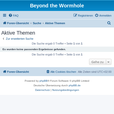
Beyond the Wormhole
FAQ
Registrieren
Anmelden
S
Foren-Übersicht
Suche
Aktive Themen
u
Aktive Themen
c
Zur erweiterten Suche
h
Die Suche ergab 0 Treffer • Seite
1
von
1
e
Es wurden keine passenden Ergebnisse gefunden.
Die Suche ergab 0 Treffer • Seite
1
von
1
Gehe zu
Foren-Übersicht
Alle Cookies löschen
Alle Zeiten sind
UTC+02:00
Powered by
phpBB
® Forum Software © phpBB Limited
Deutsche Übersetzung durch
phpBB.de
Datenschutz
|
Nutzungsbedingungen