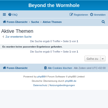
Beyond the Wormhole
FAQ
Registrieren
Anmelden
S
Foren-Übersicht
Suche
Aktive Themen
u
Aktive Themen
c
Zur erweiterten Suche
h
Die Suche ergab 0 Treffer • Seite
1
von
1
e
Es wurden keine passenden Ergebnisse gefunden.
Die Suche ergab 0 Treffer • Seite
1
von
1
Gehe zu
Foren-Übersicht
Alle Cookies löschen
Alle Zeiten sind
UTC+02:00
Powered by
phpBB
® Forum Software © phpBB Limited
Deutsche Übersetzung durch
phpBB.de
Datenschutz
|
Nutzungsbedingungen