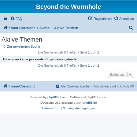
Beyond the Wormhole
FAQ
Registrieren
Anmelden
S
Foren-Übersicht
Suche
Aktive Themen
u
Aktive Themen
c
Zur erweiterten Suche
h
Die Suche ergab 0 Treffer • Seite
1
von
1
e
Es wurden keine passenden Ergebnisse gefunden.
Die Suche ergab 0 Treffer • Seite
1
von
1
Gehe zu
Foren-Übersicht
Alle Cookies löschen
Alle Zeiten sind
UTC+02:00
Powered by
phpBB
® Forum Software © phpBB Limited
Deutsche Übersetzung durch
phpBB.de
Datenschutz
|
Nutzungsbedingungen