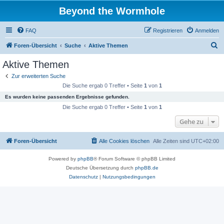
Beyond the Wormhole
FAQ
Registrieren
Anmelden
S
Foren-Übersicht
Suche
Aktive Themen
u
Aktive Themen
c
Zur erweiterten Suche
h
Die Suche ergab 0 Treffer • Seite
1
von
1
e
Es wurden keine passenden Ergebnisse gefunden.
Die Suche ergab 0 Treffer • Seite
1
von
1
Gehe zu
Foren-Übersicht
Alle Cookies löschen
Alle Zeiten sind
UTC+02:00
Powered by
phpBB
® Forum Software © phpBB Limited
Deutsche Übersetzung durch
phpBB.de
Datenschutz
|
Nutzungsbedingungen