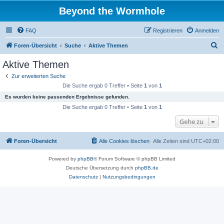
Beyond the Wormhole
FAQ
Registrieren
Anmelden
S
Foren-Übersicht
Suche
Aktive Themen
u
Aktive Themen
c
Zur erweiterten Suche
h
Die Suche ergab 0 Treffer • Seite
1
von
1
e
Es wurden keine passenden Ergebnisse gefunden.
Die Suche ergab 0 Treffer • Seite
1
von
1
Gehe zu
Foren-Übersicht
Alle Cookies löschen
Alle Zeiten sind
UTC+02:00
Powered by
phpBB
® Forum Software © phpBB Limited
Deutsche Übersetzung durch
phpBB.de
Datenschutz
|
Nutzungsbedingungen