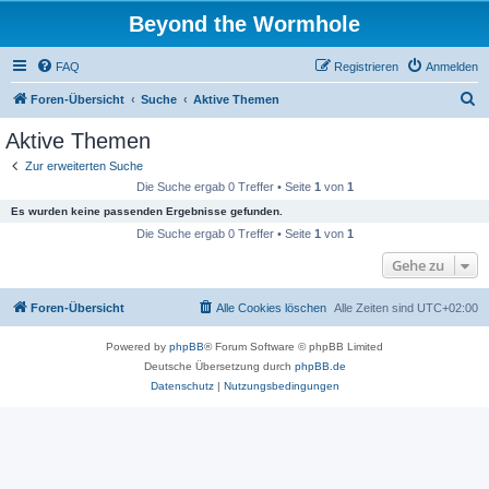
Beyond the Wormhole
FAQ
Registrieren
Anmelden
S
Foren-Übersicht
Suche
Aktive Themen
u
Aktive Themen
c
Zur erweiterten Suche
h
Die Suche ergab 0 Treffer • Seite
1
von
1
e
Es wurden keine passenden Ergebnisse gefunden.
Die Suche ergab 0 Treffer • Seite
1
von
1
Gehe zu
Foren-Übersicht
Alle Cookies löschen
Alle Zeiten sind
UTC+02:00
Powered by
phpBB
® Forum Software © phpBB Limited
Deutsche Übersetzung durch
phpBB.de
Datenschutz
|
Nutzungsbedingungen