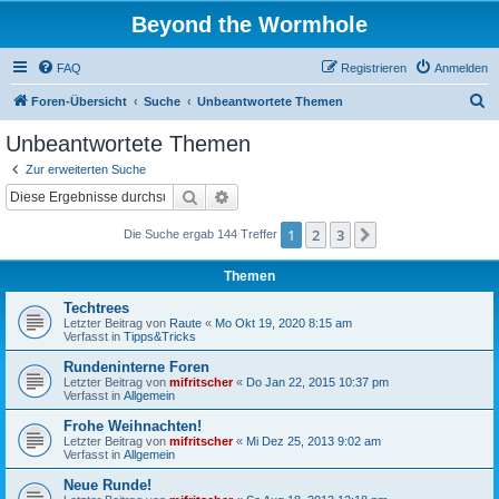
Beyond the Wormhole
FAQ
Registrieren
Anmelden
S
Foren-Übersicht
Suche
Unbeantwortete Themen
u
Unbeantwortete Themen
c
Zur erweiterten Suche
h
Suche
Erweiterte Suche
e
1
2
3
Nächste
Die Suche ergab 144 Treffer
Themen
Techtrees
Letzter Beitrag von
Raute
«
Mo Okt 19, 2020 8:15 am
Verfasst in
Tipps&Tricks
Rundeninterne Foren
Letzter Beitrag von
mifritscher
«
Do Jan 22, 2015 10:37 pm
Verfasst in
Allgemein
Frohe Weihnachten!
Letzter Beitrag von
mifritscher
«
Mi Dez 25, 2013 9:02 am
Verfasst in
Allgemein
Neue Runde!