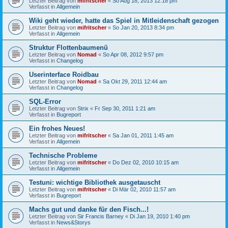
Letzter Beitrag von
mifritscher
«
So Aug 18, 2013 12:18 pm
Verfasst in
Allgemein
Wiki geht wieder, hatte das Spiel in Mitleidenschaft gezogen
Letzter Beitrag von
mifritscher
«
So Jan 20, 2013 8:34 pm
Verfasst in
Allgemein
Struktur Flottenbaumenü
Letzter Beitrag von
Nomad
«
So Apr 08, 2012 9:57 pm
Verfasst in
Changelog
Userinterface Roidbau
Letzter Beitrag von
Nomad
«
Sa Okt 29, 2011 12:44 am
Verfasst in
Changelog
SQL-Error
Letzter Beitrag von
Strix
«
Fr Sep 30, 2011 1:21 am
Verfasst in
Bugreport
Ein frohes Neues!
Letzter Beitrag von
mifritscher
«
Sa Jan 01, 2011 1:45 am
Verfasst in
Allgemein
Technische Probleme
Letzter Beitrag von
mifritscher
«
Do Dez 02, 2010 10:15 am
Verfasst in
Allgemein
Testuni: wichtige Bibliothek ausgetauscht
Letzter Beitrag von
mifritscher
«
Di Mär 02, 2010 11:57 am
Verfasst in
Bugreport
Machs gut und danke für den Fisch...!
Letzter Beitrag von
Sir Francis Barney
«
Di Jan 19, 2010 1:40 pm
Verfasst in
News&Storys