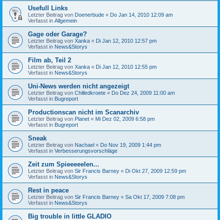
Usefull Links
Letzter Beitrag von
Doenerbude
«
Do Jan 14, 2010 12:09 am
Verfasst in
Allgemein
Gage oder Garage?
Letzter Beitrag von
Xanka
«
Di Jan 12, 2010 12:57 pm
Verfasst in
News&Storys
Film ab, Teil 2
Letzter Beitrag von
Xanka
«
Di Jan 12, 2010 12:55 pm
Verfasst in
News&Storys
Uni-News werden nicht angezeigt
Letzter Beitrag von
Chilledkroete
«
Do Dez 24, 2009 11:00 am
Verfasst in
Bugreport
Productionscan nicht im Scanarchiv
Letzter Beitrag von
Planet
«
Mi Dez 02, 2009 6:58 pm
Verfasst in
Bugreport
Sneak
Letzter Beitrag von
Nachael
«
Do Nov 19, 2009 1:44 pm
Verfasst in
Verbesserungsvorschläge
Zeit zum Spieeeeelen...
Letzter Beitrag von
Sir Francis Barney
«
Di Okt 27, 2009 12:59 pm
Verfasst in
News&Storys
Rest in peace
Letzter Beitrag von
Sir Francis Barney
«
Sa Okt 17, 2009 7:08 pm
Verfasst in
News&Storys
Big trouble in little GLADIO