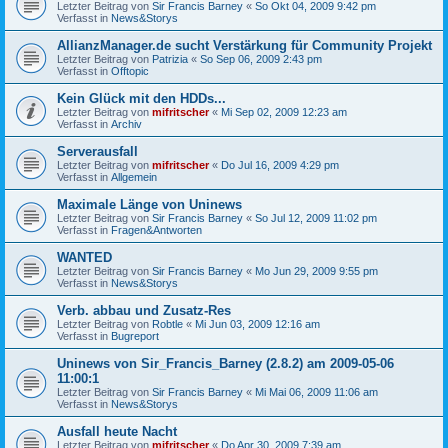
Letzter Beitrag von
Sir Francis Barney
«
So Okt 04, 2009 9:42 pm
Verfasst in
News&Storys
AllianzManager.de sucht Verstärkung für Community Projekt
Letzter Beitrag von
Patrizia
«
So Sep 06, 2009 2:43 pm
Verfasst in
Offtopic
Kein Glück mit den HDDs...
Letzter Beitrag von
mifritscher
«
Mi Sep 02, 2009 12:23 am
Verfasst in
Archiv
Serverausfall
Letzter Beitrag von
mifritscher
«
Do Jul 16, 2009 4:29 pm
Verfasst in
Allgemein
Maximale Länge von Uninews
Letzter Beitrag von
Sir Francis Barney
«
So Jul 12, 2009 11:02 pm
Verfasst in
Fragen&Antworten
WANTED
Letzter Beitrag von
Sir Francis Barney
«
Mo Jun 29, 2009 9:55 pm
Verfasst in
News&Storys
Verb. abbau und Zusatz-Res
Letzter Beitrag von
Robtle
«
Mi Jun 03, 2009 12:16 am
Verfasst in
Bugreport
Uninews von Sir_Francis_Barney (2.8.2) am 2009-05-06
11:00:1
Letzter Beitrag von
Sir Francis Barney
«
Mi Mai 06, 2009 11:06 am
Verfasst in
News&Storys
Ausfall heute Nacht
Letzter Beitrag von
mifritscher
«
Do Apr 30, 2009 7:39 am