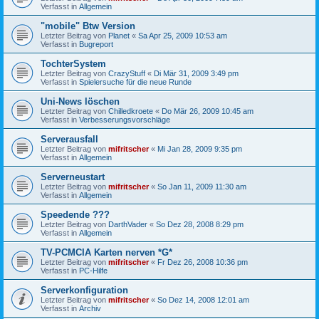
Verfasst in
Allgemein
"mobile" Btw Version
Letzter Beitrag von
Planet
«
Sa Apr 25, 2009 10:53 am
Verfasst in
Bugreport
TochterSystem
Letzter Beitrag von
CrazyStuff
«
Di Mär 31, 2009 3:49 pm
Verfasst in
Spielersuche für die neue Runde
Uni-News löschen
Letzter Beitrag von
Chilledkroete
«
Do Mär 26, 2009 10:45 am
Verfasst in
Verbesserungsvorschläge
Serverausfall
Letzter Beitrag von
mifritscher
«
Mi Jan 28, 2009 9:35 pm
Verfasst in
Allgemein
Serverneustart
Letzter Beitrag von
mifritscher
«
So Jan 11, 2009 11:30 am
Verfasst in
Allgemein
Speedende ???
Letzter Beitrag von
DarthVader
«
So Dez 28, 2008 8:29 pm
Verfasst in
Allgemein
TV-PCMCIA Karten nerven *G*
Letzter Beitrag von
mifritscher
«
Fr Dez 26, 2008 10:36 pm
Verfasst in
PC-Hilfe
Serverkonfiguration
Letzter Beitrag von
mifritscher
«
So Dez 14, 2008 12:01 am
Verfasst in
Archiv