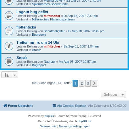
Letzter Beitrag von
Viconia de Vir
«
Sa Okt 27, 2007 1:41 am
Verfasst in
Spielinternes Speedrunde
Logout bug gefixt
Letzter Beitrag von
mifritscher
«
Di Sep 18, 2007 2:37 pm
Verfasst in
Militärisches Planungszentrum
flottenticks
Letzter Beitrag von
Schattenfighter
«
Di Sep 18, 2007 12:45 pm
Verfasst in
Bugreport
Treffen im irc um 14 Uhr
Letzter Beitrag von
mifritscher
«
Sa Sep 01, 2007 1:04 am
Verfasst in
Archiv
Sneak
Letzter Beitrag von
Nachael
«
Mo Aug 06, 2007 10:57 am
Verfasst in
Bugreport
1
2
3
Nächste
Die Suche ergab 144 Treffer
Gehe zu
Foren-Übersicht
Alle Cookies löschen
Alle Zeiten sind
UTC+02:00
Powered by
phpBB
® Forum Software © phpBB Limited
Deutsche Übersetzung durch
phpBB.de
Datenschutz
|
Nutzungsbedingungen