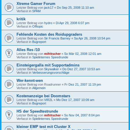
Xtreme Gamer Forum
Letzter Beitrag von
jack17
«
Do Sep 25, 2008 11:10 am
Verfasst in
SPAM
kritik
Letzter Beitrag von
hydro
«
Di Apr 29, 2008 6:07 pm
Verfasst in
Offtopic
Fehlende Kosten des Roidupgraders
Letzter Beitrag von
Sir Francis Barney
«
Sa Apr 26, 2008 10:54 pm
Verfasst in
Bugreport
Alles Res /10
Letzter Beitrag von
mifritscher
«
So Mär 02, 2008 12:01 am
Verfasst in
Spielinternes Speedrunde
Einsteigergalla mit Supportadmins
Letzter Beitrag von
Skywalker
«
Do Dez 27, 2007 10:53 am
Verfasst in
Verbesserungsvorschläge
Wer-kennt-wen
Letzter Beitrag von
Roadrunner
«
Fr Dez 21, 2007 11:19 pm
Verfasst in
Allgemein
Kostenanzeige bei Doomstars
Letzter Beitrag von
VIR2L
«
Mo Dez 17, 2007 10:09 am
Verfasst in
Bugreport
HS der Speedtestrunde
Letzter Beitrag von
mifritscher
«
So Nov 04, 2007 8:04 pm
Verfasst in
Spielinternes Speedrunde
kleiner EMP test mit Cluster X