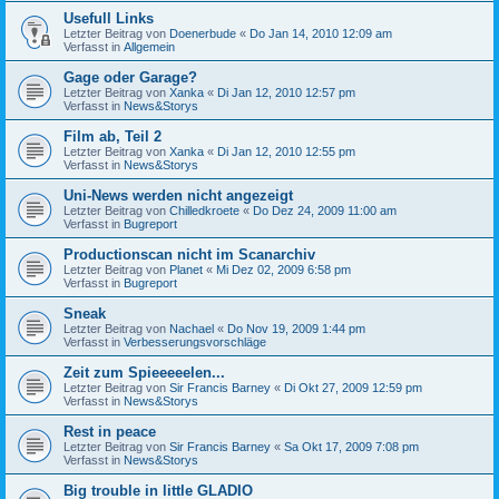
Usefull Links
Letzter Beitrag von
Doenerbude
«
Do Jan 14, 2010 12:09 am
Verfasst in
Allgemein
Gage oder Garage?
Letzter Beitrag von
Xanka
«
Di Jan 12, 2010 12:57 pm
Verfasst in
News&Storys
Film ab, Teil 2
Letzter Beitrag von
Xanka
«
Di Jan 12, 2010 12:55 pm
Verfasst in
News&Storys
Uni-News werden nicht angezeigt
Letzter Beitrag von
Chilledkroete
«
Do Dez 24, 2009 11:00 am
Verfasst in
Bugreport
Productionscan nicht im Scanarchiv
Letzter Beitrag von
Planet
«
Mi Dez 02, 2009 6:58 pm
Verfasst in
Bugreport
Sneak
Letzter Beitrag von
Nachael
«
Do Nov 19, 2009 1:44 pm
Verfasst in
Verbesserungsvorschläge
Zeit zum Spieeeeelen...
Letzter Beitrag von
Sir Francis Barney
«
Di Okt 27, 2009 12:59 pm
Verfasst in
News&Storys
Rest in peace
Letzter Beitrag von
Sir Francis Barney
«
Sa Okt 17, 2009 7:08 pm
Verfasst in
News&Storys
Big trouble in little GLADIO