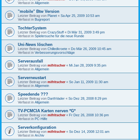
Verfasst in
Allgemein
"mobile" Btw Version
Letzter Beitrag von
Planet
«
Sa Apr 25, 2009 10:53 am
Verfasst in
Bugreport
TochterSystem
Letzter Beitrag von
CrazyStuff
«
Di Mär 31, 2009 3:49 pm
Verfasst in
Spielersuche für die neue Runde
Uni-News löschen
Letzter Beitrag von
Chilledkroete
«
Do Mär 26, 2009 10:45 am
Verfasst in
Verbesserungsvorschläge
Serverausfall
Letzter Beitrag von
mifritscher
«
Mi Jan 28, 2009 9:35 pm
Verfasst in
Allgemein
Serverneustart
Letzter Beitrag von
mifritscher
«
So Jan 11, 2009 11:30 am
Verfasst in
Allgemein
Speedende ???
Letzter Beitrag von
DarthVader
«
So Dez 28, 2008 8:29 pm
Verfasst in
Allgemein
TV-PCMCIA Karten nerven *G*
Letzter Beitrag von
mifritscher
«
Fr Dez 26, 2008 10:36 pm
Verfasst in
PC-Hilfe
Serverkonfiguration
Letzter Beitrag von
mifritscher
«
So Dez 14, 2008 12:01 am
Verfasst in
Archiv