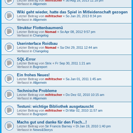
Letzter Beitrag von
mifritscher
«
So Aug 18, 2013 12:18 pm
Verfasst in
Allgemein
Wiki geht wieder, hatte das Spiel in Mitleidenschaft gezogen
Letzter Beitrag von
mifritscher
«
So Jan 20, 2013 8:34 pm
Verfasst in
Allgemein
Struktur Flottenbaumenü
Letzter Beitrag von
Nomad
«
So Apr 08, 2012 9:57 pm
Verfasst in
Changelog
Userinterface Roidbau
Letzter Beitrag von
Nomad
«
Sa Okt 29, 2011 12:44 am
Verfasst in
Changelog
SQL-Error
Letzter Beitrag von
Strix
«
Fr Sep 30, 2011 1:21 am
Verfasst in
Bugreport
Ein frohes Neues!
Letzter Beitrag von
mifritscher
«
Sa Jan 01, 2011 1:45 am
Verfasst in
Allgemein
Technische Probleme
Letzter Beitrag von
mifritscher
«
Do Dez 02, 2010 10:15 am
Verfasst in
Allgemein
Testuni: wichtige Bibliothek ausgetauscht
Letzter Beitrag von
mifritscher
«
Di Mär 02, 2010 11:57 am
Verfasst in
Bugreport
Machs gut und danke für den Fisch...!
Letzter Beitrag von
Sir Francis Barney
«
Di Jan 19, 2010 1:40 pm
Verfasst in
News&Storys