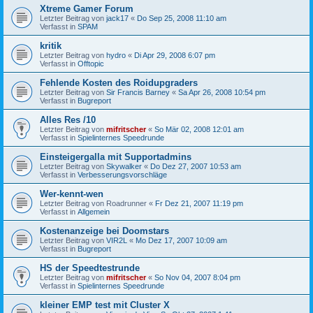
Xtreme Gamer Forum
Letzter Beitrag von
jack17
«
Do Sep 25, 2008 11:10 am
Verfasst in
SPAM
kritik
Letzter Beitrag von
hydro
«
Di Apr 29, 2008 6:07 pm
Verfasst in
Offtopic
Fehlende Kosten des Roidupgraders
Letzter Beitrag von
Sir Francis Barney
«
Sa Apr 26, 2008 10:54 pm
Verfasst in
Bugreport
Alles Res /10
Letzter Beitrag von
mifritscher
«
So Mär 02, 2008 12:01 am
Verfasst in
Spielinternes Speedrunde
Einsteigergalla mit Supportadmins
Letzter Beitrag von
Skywalker
«
Do Dez 27, 2007 10:53 am
Verfasst in
Verbesserungsvorschläge
Wer-kennt-wen
Letzter Beitrag von
Roadrunner
«
Fr Dez 21, 2007 11:19 pm
Verfasst in
Allgemein
Kostenanzeige bei Doomstars
Letzter Beitrag von
VIR2L
«
Mo Dez 17, 2007 10:09 am
Verfasst in
Bugreport
HS der Speedtestrunde
Letzter Beitrag von
mifritscher
«
So Nov 04, 2007 8:04 pm
Verfasst in
Spielinternes Speedrunde
kleiner EMP test mit Cluster X