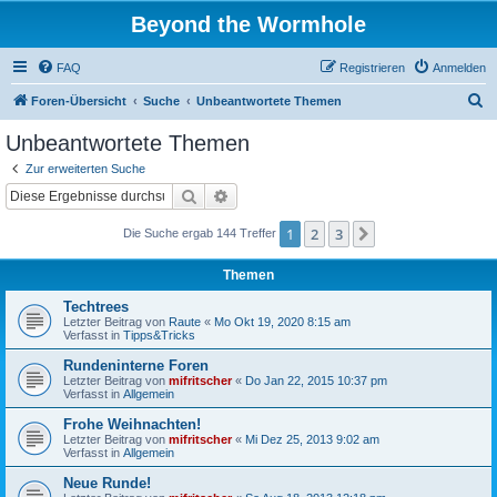
Beyond the Wormhole
FAQ
Registrieren
Anmelden
S
Foren-Übersicht
Suche
Unbeantwortete Themen
u
Unbeantwortete Themen
c
Zur erweiterten Suche
h
Suche
Erweiterte Suche
e
1
2
3
Nächste
Die Suche ergab 144 Treffer
Themen
Techtrees
Letzter Beitrag von
Raute
«
Mo Okt 19, 2020 8:15 am
Verfasst in
Tipps&Tricks
Rundeninterne Foren
Letzter Beitrag von
mifritscher
«
Do Jan 22, 2015 10:37 pm
Verfasst in
Allgemein
Frohe Weihnachten!
Letzter Beitrag von
mifritscher
«
Mi Dez 25, 2013 9:02 am
Verfasst in
Allgemein
Neue Runde!