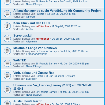
Letzter Beitrag von
Sir Francis Barney
«
So Okt 04, 2009 9:42 pm
Verfasst in
News&Storys
AllianzManager.de sucht Verstärkung für Community Projekt
Letzter Beitrag von
Patrizia
«
So Sep 06, 2009 2:43 pm
Verfasst in
Offtopic
Kein Glück mit den HDDs...
Letzter Beitrag von
mifritscher
«
Mi Sep 02, 2009 12:23 am
Verfasst in
Archiv
Serverausfall
Letzter Beitrag von
mifritscher
«
Do Jul 16, 2009 4:29 pm
Verfasst in
Allgemein
Maximale Länge von Uninews
Letzter Beitrag von
Sir Francis Barney
«
So Jul 12, 2009 11:02 pm
Verfasst in
Fragen&Antworten
WANTED
Letzter Beitrag von
Sir Francis Barney
«
Mo Jun 29, 2009 9:55 pm
Verfasst in
News&Storys
Verb. abbau und Zusatz-Res
Letzter Beitrag von
Robtle
«
Mi Jun 03, 2009 12:16 am
Verfasst in
Bugreport
Uninews von Sir_Francis_Barney (2.8.2) am 2009-05-06
11:00:1
Letzter Beitrag von
Sir Francis Barney
«
Mi Mai 06, 2009 11:06 am
Verfasst in
News&Storys
Ausfall heute Nacht
Letzter Beitrag von
mifritscher
«
Do Apr 30, 2009 7:39 am