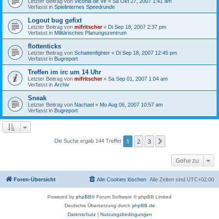
Letzter Beitrag von
Viconia de Vir
«
Sa Okt 27, 2007 1:41 am
Verfasst in
Spielinternes Speedrunde
Logout bug gefixt
Letzter Beitrag von
mifritscher
«
Di Sep 18, 2007 2:37 pm
Verfasst in
Militärisches Planungszentrum
flottenticks
Letzter Beitrag von
Schattenfighter
«
Di Sep 18, 2007 12:45 pm
Verfasst in
Bugreport
Treffen im irc um 14 Uhr
Letzter Beitrag von
mifritscher
«
Sa Sep 01, 2007 1:04 am
Verfasst in
Archiv
Sneak
Letzter Beitrag von
Nachael
«
Mo Aug 06, 2007 10:57 am
Verfasst in
Bugreport
1
2
3
Nächste
Die Suche ergab 144 Treffer
Gehe zu
Foren-Übersicht
Alle Cookies löschen
Alle Zeiten sind
UTC+02:00
Powered by
phpBB
® Forum Software © phpBB Limited
Deutsche Übersetzung durch
phpBB.de
Datenschutz
|
Nutzungsbedingungen