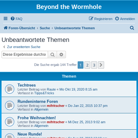
Beyond the Wormhole
FAQ
Registrieren
Anmelden
S
Foren-Übersicht
Suche
Unbeantwortete Themen
u
Unbeantwortete Themen
c
Zur erweiterten Suche
h
Suche
Erweiterte Suche
e
1
2
3
Nächste
Die Suche ergab 144 Treffer
Themen
Techtrees
Letzter Beitrag von
Raute
«
Mo Okt 19, 2020 8:15 am
Verfasst in
Tipps&Tricks
Rundeninterne Foren
Letzter Beitrag von
mifritscher
«
Do Jan 22, 2015 10:37 pm
Verfasst in
Allgemein
Frohe Weihnachten!
Letzter Beitrag von
mifritscher
«
Mi Dez 25, 2013 9:02 am
Verfasst in
Allgemein
Neue Runde!