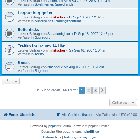
Letzter Beitrag von
Viconia de Vir
«
Sa Okt 27, 2007 1:41 am
Verfasst in
Spielinternes Speedrunde
Logout bug gefixt
Letzter Beitrag von
mifritscher
«
Di Sep 18, 2007 2:37 pm
Verfasst in
Militärisches Planungszentrum
flottenticks
Letzter Beitrag von
Schattenfighter
«
Di Sep 18, 2007 12:45 pm
Verfasst in
Bugreport
Treffen im irc um 14 Uhr
Letzter Beitrag von
mifritscher
«
Sa Sep 01, 2007 1:04 am
Verfasst in
Archiv
Sneak
Letzter Beitrag von
Nachael
«
Mo Aug 06, 2007 10:57 am
Verfasst in
Bugreport
1
2
3
Nächste
Die Suche ergab 144 Treffer
Gehe zu
Foren-Übersicht
Alle Cookies löschen
Alle Zeiten sind
UTC+02:00
Powered by
phpBB
® Forum Software © phpBB Limited
Deutsche Übersetzung durch
phpBB.de
Datenschutz
|
Nutzungsbedingungen