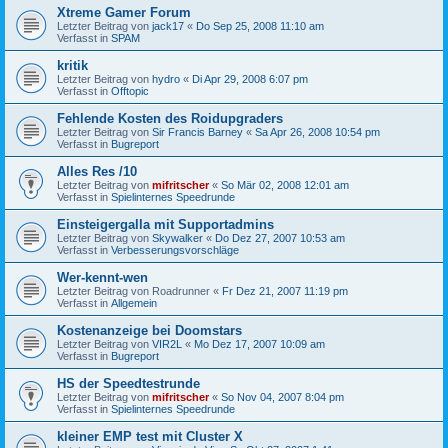
Xtreme Gamer Forum
Letzter Beitrag von
jack17
«
Do Sep 25, 2008 11:10 am
Verfasst in
SPAM
kritik
Letzter Beitrag von
hydro
«
Di Apr 29, 2008 6:07 pm
Verfasst in
Offtopic
Fehlende Kosten des Roidupgraders
Letzter Beitrag von
Sir Francis Barney
«
Sa Apr 26, 2008 10:54 pm
Verfasst in
Bugreport
Alles Res /10
Letzter Beitrag von
mifritscher
«
So Mär 02, 2008 12:01 am
Verfasst in
Spielinternes Speedrunde
Einsteigergalla mit Supportadmins
Letzter Beitrag von
Skywalker
«
Do Dez 27, 2007 10:53 am
Verfasst in
Verbesserungsvorschläge
Wer-kennt-wen
Letzter Beitrag von
Roadrunner
«
Fr Dez 21, 2007 11:19 pm
Verfasst in
Allgemein
Kostenanzeige bei Doomstars
Letzter Beitrag von
VIR2L
«
Mo Dez 17, 2007 10:09 am
Verfasst in
Bugreport
HS der Speedtestrunde
Letzter Beitrag von
mifritscher
«
So Nov 04, 2007 8:04 pm
Verfasst in
Spielinternes Speedrunde
kleiner EMP test mit Cluster X