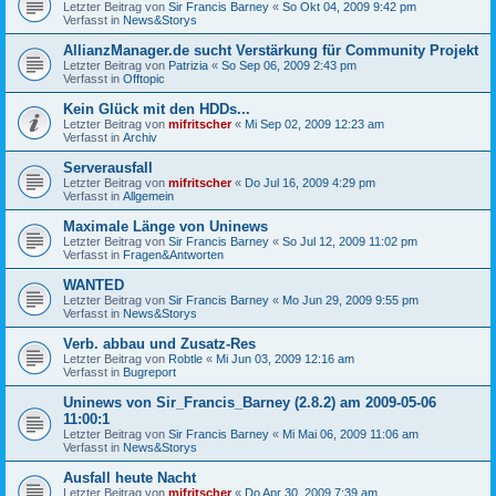
Letzter Beitrag von
Sir Francis Barney
«
So Okt 04, 2009 9:42 pm
Verfasst in
News&Storys
AllianzManager.de sucht Verstärkung für Community Projekt
Letzter Beitrag von
Patrizia
«
So Sep 06, 2009 2:43 pm
Verfasst in
Offtopic
Kein Glück mit den HDDs...
Letzter Beitrag von
mifritscher
«
Mi Sep 02, 2009 12:23 am
Verfasst in
Archiv
Serverausfall
Letzter Beitrag von
mifritscher
«
Do Jul 16, 2009 4:29 pm
Verfasst in
Allgemein
Maximale Länge von Uninews
Letzter Beitrag von
Sir Francis Barney
«
So Jul 12, 2009 11:02 pm
Verfasst in
Fragen&Antworten
WANTED
Letzter Beitrag von
Sir Francis Barney
«
Mo Jun 29, 2009 9:55 pm
Verfasst in
News&Storys
Verb. abbau und Zusatz-Res
Letzter Beitrag von
Robtle
«
Mi Jun 03, 2009 12:16 am
Verfasst in
Bugreport
Uninews von Sir_Francis_Barney (2.8.2) am 2009-05-06
11:00:1
Letzter Beitrag von
Sir Francis Barney
«
Mi Mai 06, 2009 11:06 am
Verfasst in
News&Storys
Ausfall heute Nacht
Letzter Beitrag von
mifritscher
«
Do Apr 30, 2009 7:39 am