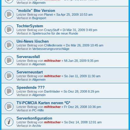
Verfasst in
Allgemein
"mobile" Btw Version
Letzter Beitrag von
Planet
«
Sa Apr 25, 2009 10:53 am
Verfasst in
Bugreport
TochterSystem
Letzter Beitrag von
CrazyStuff
«
Di Mär 31, 2009 3:49 pm
Verfasst in
Spielersuche für die neue Runde
Uni-News löschen
Letzter Beitrag von
Chilledkroete
«
Do Mär 26, 2009 10:45 am
Verfasst in
Verbesserungsvorschläge
Serverausfall
Letzter Beitrag von
mifritscher
«
Mi Jan 28, 2009 9:35 pm
Verfasst in
Allgemein
Serverneustart
Letzter Beitrag von
mifritscher
«
So Jan 11, 2009 11:30 am
Verfasst in
Allgemein
Speedende ???
Letzter Beitrag von
DarthVader
«
So Dez 28, 2008 8:29 pm
Verfasst in
Allgemein
TV-PCMCIA Karten nerven *G*
Letzter Beitrag von
mifritscher
«
Fr Dez 26, 2008 10:36 pm
Verfasst in
PC-Hilfe
Serverkonfiguration
Letzter Beitrag von
mifritscher
«
So Dez 14, 2008 12:01 am
Verfasst in
Archiv