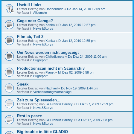
Usefull Links
Letzter Beitrag von
Doenerbude
«
Do Jan 14, 2010 12:09 am
Verfasst in
Allgemein
Gage oder Garage?
Letzter Beitrag von
Xanka
«
Di Jan 12, 2010 12:57 pm
Verfasst in
News&Storys
Film ab, Teil 2
Letzter Beitrag von
Xanka
«
Di Jan 12, 2010 12:55 pm
Verfasst in
News&Storys
Uni-News werden nicht angezeigt
Letzter Beitrag von
Chilledkroete
«
Do Dez 24, 2009 11:00 am
Verfasst in
Bugreport
Productionscan nicht im Scanarchiv
Letzter Beitrag von
Planet
«
Mi Dez 02, 2009 6:58 pm
Verfasst in
Bugreport
Sneak
Letzter Beitrag von
Nachael
«
Do Nov 19, 2009 1:44 pm
Verfasst in
Verbesserungsvorschläge
Zeit zum Spieeeeelen...
Letzter Beitrag von
Sir Francis Barney
«
Di Okt 27, 2009 12:59 pm
Verfasst in
News&Storys
Rest in peace
Letzter Beitrag von
Sir Francis Barney
«
Sa Okt 17, 2009 7:08 pm
Verfasst in
News&Storys
Big trouble in little GLADIO