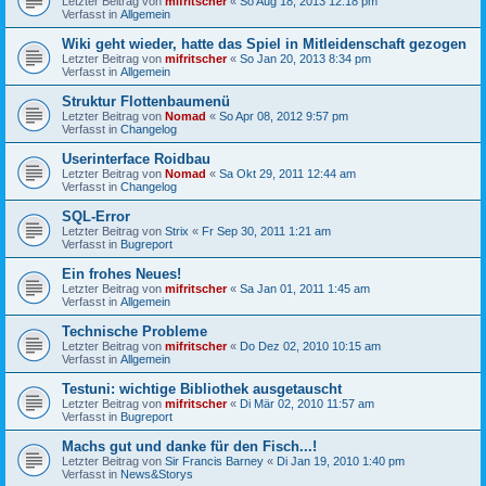
Letzter Beitrag von
mifritscher
«
So Aug 18, 2013 12:18 pm
Verfasst in
Allgemein
Wiki geht wieder, hatte das Spiel in Mitleidenschaft gezogen
Letzter Beitrag von
mifritscher
«
So Jan 20, 2013 8:34 pm
Verfasst in
Allgemein
Struktur Flottenbaumenü
Letzter Beitrag von
Nomad
«
So Apr 08, 2012 9:57 pm
Verfasst in
Changelog
Userinterface Roidbau
Letzter Beitrag von
Nomad
«
Sa Okt 29, 2011 12:44 am
Verfasst in
Changelog
SQL-Error
Letzter Beitrag von
Strix
«
Fr Sep 30, 2011 1:21 am
Verfasst in
Bugreport
Ein frohes Neues!
Letzter Beitrag von
mifritscher
«
Sa Jan 01, 2011 1:45 am
Verfasst in
Allgemein
Technische Probleme
Letzter Beitrag von
mifritscher
«
Do Dez 02, 2010 10:15 am
Verfasst in
Allgemein
Testuni: wichtige Bibliothek ausgetauscht
Letzter Beitrag von
mifritscher
«
Di Mär 02, 2010 11:57 am
Verfasst in
Bugreport
Machs gut und danke für den Fisch...!
Letzter Beitrag von
Sir Francis Barney
«
Di Jan 19, 2010 1:40 pm
Verfasst in
News&Storys