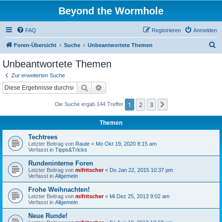
Beyond the Wormhole
FAQ
Registrieren
Anmelden
S
Foren-Übersicht
Suche
Unbeantwortete Themen
u
Unbeantwortete Themen
c
Zur erweiterten Suche
h
Suche
Erweiterte Suche
e
1
2
3
Nächste
Die Suche ergab 144 Treffer
Themen
Techtrees
Letzter Beitrag von
Raute
«
Mo Okt 19, 2020 8:15 am
Verfasst in
Tipps&Tricks
Rundeninterne Foren
Letzter Beitrag von
mifritscher
«
Do Jan 22, 2015 10:37 pm
Verfasst in
Allgemein
Frohe Weihnachten!
Letzter Beitrag von
mifritscher
«
Mi Dez 25, 2013 9:02 am
Verfasst in
Allgemein
Neue Runde!