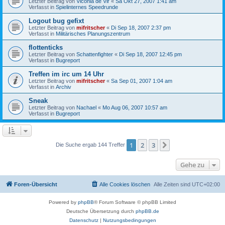
Letzter Beitrag von
Viconia de Vir
«
Sa Okt 27, 2007 1:41 am
Verfasst in
Spielinternes Speedrunde
Logout bug gefixt
Letzter Beitrag von
mifritscher
«
Di Sep 18, 2007 2:37 pm
Verfasst in
Militärisches Planungszentrum
flottenticks
Letzter Beitrag von
Schattenfighter
«
Di Sep 18, 2007 12:45 pm
Verfasst in
Bugreport
Treffen im irc um 14 Uhr
Letzter Beitrag von
mifritscher
«
Sa Sep 01, 2007 1:04 am
Verfasst in
Archiv
Sneak
Letzter Beitrag von
Nachael
«
Mo Aug 06, 2007 10:57 am
Verfasst in
Bugreport
1
2
3
Nächste
Die Suche ergab 144 Treffer
Gehe zu
Foren-Übersicht
Alle Cookies löschen
Alle Zeiten sind
UTC+02:00
Powered by
phpBB
® Forum Software © phpBB Limited
Deutsche Übersetzung durch
phpBB.de
Datenschutz
|
Nutzungsbedingungen