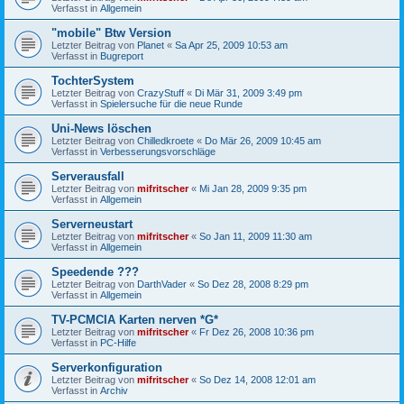
Verfasst in
Allgemein
"mobile" Btw Version
Letzter Beitrag von
Planet
«
Sa Apr 25, 2009 10:53 am
Verfasst in
Bugreport
TochterSystem
Letzter Beitrag von
CrazyStuff
«
Di Mär 31, 2009 3:49 pm
Verfasst in
Spielersuche für die neue Runde
Uni-News löschen
Letzter Beitrag von
Chilledkroete
«
Do Mär 26, 2009 10:45 am
Verfasst in
Verbesserungsvorschläge
Serverausfall
Letzter Beitrag von
mifritscher
«
Mi Jan 28, 2009 9:35 pm
Verfasst in
Allgemein
Serverneustart
Letzter Beitrag von
mifritscher
«
So Jan 11, 2009 11:30 am
Verfasst in
Allgemein
Speedende ???
Letzter Beitrag von
DarthVader
«
So Dez 28, 2008 8:29 pm
Verfasst in
Allgemein
TV-PCMCIA Karten nerven *G*
Letzter Beitrag von
mifritscher
«
Fr Dez 26, 2008 10:36 pm
Verfasst in
PC-Hilfe
Serverkonfiguration
Letzter Beitrag von
mifritscher
«
So Dez 14, 2008 12:01 am
Verfasst in
Archiv