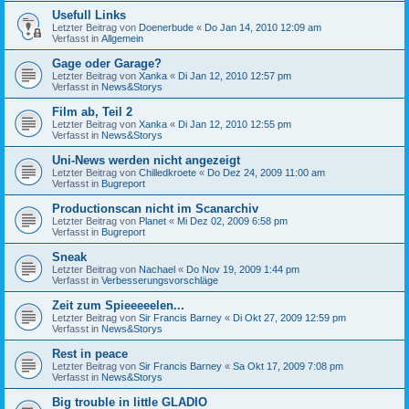
Usefull Links
Letzter Beitrag von
Doenerbude
«
Do Jan 14, 2010 12:09 am
Verfasst in
Allgemein
Gage oder Garage?
Letzter Beitrag von
Xanka
«
Di Jan 12, 2010 12:57 pm
Verfasst in
News&Storys
Film ab, Teil 2
Letzter Beitrag von
Xanka
«
Di Jan 12, 2010 12:55 pm
Verfasst in
News&Storys
Uni-News werden nicht angezeigt
Letzter Beitrag von
Chilledkroete
«
Do Dez 24, 2009 11:00 am
Verfasst in
Bugreport
Productionscan nicht im Scanarchiv
Letzter Beitrag von
Planet
«
Mi Dez 02, 2009 6:58 pm
Verfasst in
Bugreport
Sneak
Letzter Beitrag von
Nachael
«
Do Nov 19, 2009 1:44 pm
Verfasst in
Verbesserungsvorschläge
Zeit zum Spieeeeelen...
Letzter Beitrag von
Sir Francis Barney
«
Di Okt 27, 2009 12:59 pm
Verfasst in
News&Storys
Rest in peace
Letzter Beitrag von
Sir Francis Barney
«
Sa Okt 17, 2009 7:08 pm
Verfasst in
News&Storys
Big trouble in little GLADIO