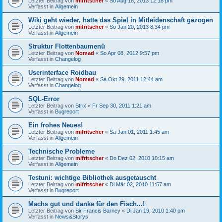
Letzter Beitrag von
mifritscher
«
So Aug 18, 2013 12:18 pm
Verfasst in
Allgemein
Wiki geht wieder, hatte das Spiel in Mitleidenschaft gezogen
Letzter Beitrag von
mifritscher
«
So Jan 20, 2013 8:34 pm
Verfasst in
Allgemein
Struktur Flottenbaumenü
Letzter Beitrag von
Nomad
«
So Apr 08, 2012 9:57 pm
Verfasst in
Changelog
Userinterface Roidbau
Letzter Beitrag von
Nomad
«
Sa Okt 29, 2011 12:44 am
Verfasst in
Changelog
SQL-Error
Letzter Beitrag von
Strix
«
Fr Sep 30, 2011 1:21 am
Verfasst in
Bugreport
Ein frohes Neues!
Letzter Beitrag von
mifritscher
«
Sa Jan 01, 2011 1:45 am
Verfasst in
Allgemein
Technische Probleme
Letzter Beitrag von
mifritscher
«
Do Dez 02, 2010 10:15 am
Verfasst in
Allgemein
Testuni: wichtige Bibliothek ausgetauscht
Letzter Beitrag von
mifritscher
«
Di Mär 02, 2010 11:57 am
Verfasst in
Bugreport
Machs gut und danke für den Fisch...!
Letzter Beitrag von
Sir Francis Barney
«
Di Jan 19, 2010 1:40 pm
Verfasst in
News&Storys