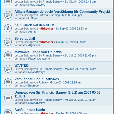
Letzter Beitrag von
Sir Francis Barney
«
So Okt 04, 2009 9:42 pm
Verfasst in
News&Storys
AllianzManager.de sucht Verstärkung für Community Projekt
Letzter Beitrag von
Patrizia
«
So Sep 06, 2009 2:43 pm
Verfasst in
Offtopic
Kein Glück mit den HDDs...
Letzter Beitrag von
mifritscher
«
Mi Sep 02, 2009 12:23 am
Verfasst in
Archiv
Serverausfall
Letzter Beitrag von
mifritscher
«
Do Jul 16, 2009 4:29 pm
Verfasst in
Allgemein
Maximale Länge von Uninews
Letzter Beitrag von
Sir Francis Barney
«
So Jul 12, 2009 11:02 pm
Verfasst in
Fragen&Antworten
WANTED
Letzter Beitrag von
Sir Francis Barney
«
Mo Jun 29, 2009 9:55 pm
Verfasst in
News&Storys
Verb. abbau und Zusatz-Res
Letzter Beitrag von
Robtle
«
Mi Jun 03, 2009 12:16 am
Verfasst in
Bugreport
Uninews von Sir_Francis_Barney (2.8.2) am 2009-05-06
11:00:1
Letzter Beitrag von
Sir Francis Barney
«
Mi Mai 06, 2009 11:06 am
Verfasst in
News&Storys
Ausfall heute Nacht
Letzter Beitrag von
mifritscher
«
Do Apr 30, 2009 7:39 am