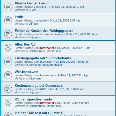
Xtreme Gamer Forum
Letzter Beitrag von
jack17
«
Do Sep 25, 2008 11:10 am
Verfasst in
SPAM
kritik
Letzter Beitrag von
hydro
«
Di Apr 29, 2008 6:07 pm
Verfasst in
Offtopic
Fehlende Kosten des Roidupgraders
Letzter Beitrag von
Sir Francis Barney
«
Sa Apr 26, 2008 10:54 pm
Verfasst in
Bugreport
Alles Res /10
Letzter Beitrag von
mifritscher
«
So Mär 02, 2008 12:01 am
Verfasst in
Spielinternes Speedrunde
Einsteigergalla mit Supportadmins
Letzter Beitrag von
Skywalker
«
Do Dez 27, 2007 10:53 am
Verfasst in
Verbesserungsvorschläge
Wer-kennt-wen
Letzter Beitrag von
Roadrunner
«
Fr Dez 21, 2007 11:19 pm
Verfasst in
Allgemein
Kostenanzeige bei Doomstars
Letzter Beitrag von
VIR2L
«
Mo Dez 17, 2007 10:09 am
Verfasst in
Bugreport
HS der Speedtestrunde
Letzter Beitrag von
mifritscher
«
So Nov 04, 2007 8:04 pm
Verfasst in
Spielinternes Speedrunde
kleiner EMP test mit Cluster X