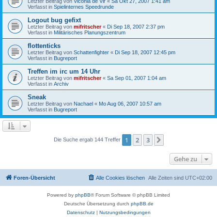
Letzter Beitrag von
Viconia de Vir
«
Sa Okt 27, 2007 1:41 am
Verfasst in
Spielinternes Speedrunde
Logout bug gefixt
Letzter Beitrag von
mifritscher
«
Di Sep 18, 2007 2:37 pm
Verfasst in
Militärisches Planungszentrum
flottenticks
Letzter Beitrag von
Schattenfighter
«
Di Sep 18, 2007 12:45 pm
Verfasst in
Bugreport
Treffen im irc um 14 Uhr
Letzter Beitrag von
mifritscher
«
Sa Sep 01, 2007 1:04 am
Verfasst in
Archiv
Sneak
Letzter Beitrag von
Nachael
«
Mo Aug 06, 2007 10:57 am
Verfasst in
Bugreport
1
2
3
Nächste
Die Suche ergab 144 Treffer
Gehe zu
Foren-Übersicht
Alle Cookies löschen
Alle Zeiten sind
UTC+02:00
Powered by
phpBB
® Forum Software © phpBB Limited
Deutsche Übersetzung durch
phpBB.de
Datenschutz
|
Nutzungsbedingungen