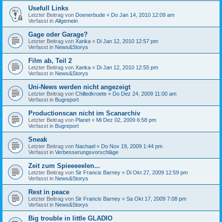
Usefull Links
Letzter Beitrag von
Doenerbude
«
Do Jan 14, 2010 12:09 am
Verfasst in
Allgemein
Gage oder Garage?
Letzter Beitrag von
Xanka
«
Di Jan 12, 2010 12:57 pm
Verfasst in
News&Storys
Film ab, Teil 2
Letzter Beitrag von
Xanka
«
Di Jan 12, 2010 12:55 pm
Verfasst in
News&Storys
Uni-News werden nicht angezeigt
Letzter Beitrag von
Chilledkroete
«
Do Dez 24, 2009 11:00 am
Verfasst in
Bugreport
Productionscan nicht im Scanarchiv
Letzter Beitrag von
Planet
«
Mi Dez 02, 2009 6:58 pm
Verfasst in
Bugreport
Sneak
Letzter Beitrag von
Nachael
«
Do Nov 19, 2009 1:44 pm
Verfasst in
Verbesserungsvorschläge
Zeit zum Spieeeeelen...
Letzter Beitrag von
Sir Francis Barney
«
Di Okt 27, 2009 12:59 pm
Verfasst in
News&Storys
Rest in peace
Letzter Beitrag von
Sir Francis Barney
«
Sa Okt 17, 2009 7:08 pm
Verfasst in
News&Storys
Big trouble in little GLADIO