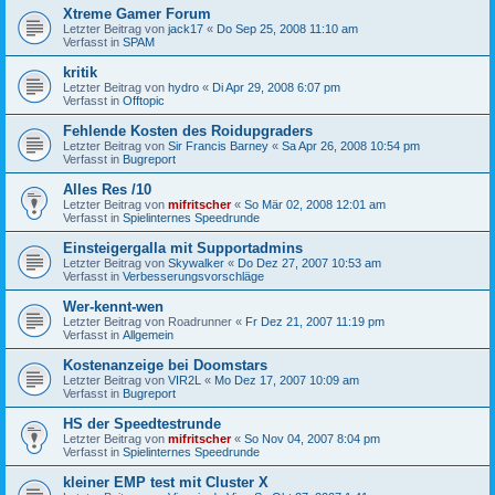
Xtreme Gamer Forum
Letzter Beitrag von
jack17
«
Do Sep 25, 2008 11:10 am
Verfasst in
SPAM
kritik
Letzter Beitrag von
hydro
«
Di Apr 29, 2008 6:07 pm
Verfasst in
Offtopic
Fehlende Kosten des Roidupgraders
Letzter Beitrag von
Sir Francis Barney
«
Sa Apr 26, 2008 10:54 pm
Verfasst in
Bugreport
Alles Res /10
Letzter Beitrag von
mifritscher
«
So Mär 02, 2008 12:01 am
Verfasst in
Spielinternes Speedrunde
Einsteigergalla mit Supportadmins
Letzter Beitrag von
Skywalker
«
Do Dez 27, 2007 10:53 am
Verfasst in
Verbesserungsvorschläge
Wer-kennt-wen
Letzter Beitrag von
Roadrunner
«
Fr Dez 21, 2007 11:19 pm
Verfasst in
Allgemein
Kostenanzeige bei Doomstars
Letzter Beitrag von
VIR2L
«
Mo Dez 17, 2007 10:09 am
Verfasst in
Bugreport
HS der Speedtestrunde
Letzter Beitrag von
mifritscher
«
So Nov 04, 2007 8:04 pm
Verfasst in
Spielinternes Speedrunde
kleiner EMP test mit Cluster X