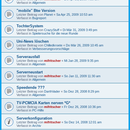
Verfasst in
Allgemein
"mobile" Btw Version
Letzter Beitrag von
Planet
«
Sa Apr 25, 2009 10:53 am
Verfasst in
Bugreport
TochterSystem
Letzter Beitrag von
CrazyStuff
«
Di Mär 31, 2009 3:49 pm
Verfasst in
Spielersuche für die neue Runde
Uni-News löschen
Letzter Beitrag von
Chilledkroete
«
Do Mär 26, 2009 10:45 am
Verfasst in
Verbesserungsvorschläge
Serverausfall
Letzter Beitrag von
mifritscher
«
Mi Jan 28, 2009 9:35 pm
Verfasst in
Allgemein
Serverneustart
Letzter Beitrag von
mifritscher
«
So Jan 11, 2009 11:30 am
Verfasst in
Allgemein
Speedende ???
Letzter Beitrag von
DarthVader
«
So Dez 28, 2008 8:29 pm
Verfasst in
Allgemein
TV-PCMCIA Karten nerven *G*
Letzter Beitrag von
mifritscher
«
Fr Dez 26, 2008 10:36 pm
Verfasst in
PC-Hilfe
Serverkonfiguration
Letzter Beitrag von
mifritscher
«
So Dez 14, 2008 12:01 am
Verfasst in
Archiv