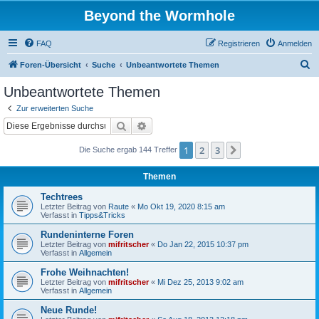
Beyond the Wormhole
FAQ
Registrieren
Anmelden
S
Foren-Übersicht
Suche
Unbeantwortete Themen
u
Unbeantwortete Themen
c
Zur erweiterten Suche
h
Suche
Erweiterte Suche
e
1
2
3
Nächste
Die Suche ergab 144 Treffer
Themen
Techtrees
Letzter Beitrag von
Raute
«
Mo Okt 19, 2020 8:15 am
Verfasst in
Tipps&Tricks
Rundeninterne Foren
Letzter Beitrag von
mifritscher
«
Do Jan 22, 2015 10:37 pm
Verfasst in
Allgemein
Frohe Weihnachten!
Letzter Beitrag von
mifritscher
«
Mi Dez 25, 2013 9:02 am
Verfasst in
Allgemein
Neue Runde!