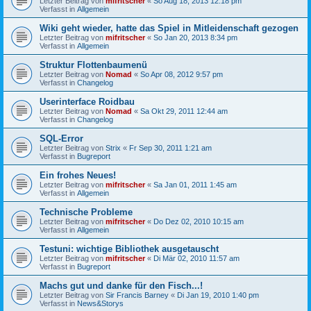
Letzter Beitrag von
mifritscher
«
So Aug 18, 2013 12:18 pm
Verfasst in
Allgemein
Wiki geht wieder, hatte das Spiel in Mitleidenschaft gezogen
Letzter Beitrag von
mifritscher
«
So Jan 20, 2013 8:34 pm
Verfasst in
Allgemein
Struktur Flottenbaumenü
Letzter Beitrag von
Nomad
«
So Apr 08, 2012 9:57 pm
Verfasst in
Changelog
Userinterface Roidbau
Letzter Beitrag von
Nomad
«
Sa Okt 29, 2011 12:44 am
Verfasst in
Changelog
SQL-Error
Letzter Beitrag von
Strix
«
Fr Sep 30, 2011 1:21 am
Verfasst in
Bugreport
Ein frohes Neues!
Letzter Beitrag von
mifritscher
«
Sa Jan 01, 2011 1:45 am
Verfasst in
Allgemein
Technische Probleme
Letzter Beitrag von
mifritscher
«
Do Dez 02, 2010 10:15 am
Verfasst in
Allgemein
Testuni: wichtige Bibliothek ausgetauscht
Letzter Beitrag von
mifritscher
«
Di Mär 02, 2010 11:57 am
Verfasst in
Bugreport
Machs gut und danke für den Fisch...!
Letzter Beitrag von
Sir Francis Barney
«
Di Jan 19, 2010 1:40 pm
Verfasst in
News&Storys