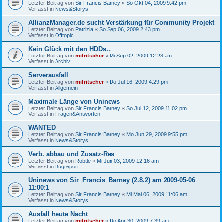
Letzter Beitrag von
Sir Francis Barney
«
So Okt 04, 2009 9:42 pm
Verfasst in
News&Storys
AllianzManager.de sucht Verstärkung für Community Projekt
Letzter Beitrag von
Patrizia
«
So Sep 06, 2009 2:43 pm
Verfasst in
Offtopic
Kein Glück mit den HDDs...
Letzter Beitrag von
mifritscher
«
Mi Sep 02, 2009 12:23 am
Verfasst in
Archiv
Serverausfall
Letzter Beitrag von
mifritscher
«
Do Jul 16, 2009 4:29 pm
Verfasst in
Allgemein
Maximale Länge von Uninews
Letzter Beitrag von
Sir Francis Barney
«
So Jul 12, 2009 11:02 pm
Verfasst in
Fragen&Antworten
WANTED
Letzter Beitrag von
Sir Francis Barney
«
Mo Jun 29, 2009 9:55 pm
Verfasst in
News&Storys
Verb. abbau und Zusatz-Res
Letzter Beitrag von
Robtle
«
Mi Jun 03, 2009 12:16 am
Verfasst in
Bugreport
Uninews von Sir_Francis_Barney (2.8.2) am 2009-05-06
11:00:1
Letzter Beitrag von
Sir Francis Barney
«
Mi Mai 06, 2009 11:06 am
Verfasst in
News&Storys
Ausfall heute Nacht
Letzter Beitrag von
mifritscher
«
Do Apr 30, 2009 7:39 am