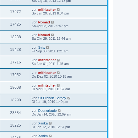
So Aug 18, 2013 12:18 pm
von
mifritscher
17972
So Jan 20, 2013 8:34 pm
von
Nomad
17425
So Apr 08, 2012 9:57 pm
von
Nomad
18238
Sa Okt 29, 2011 12:44 am
von
Strix
19428
Fr Sep 30, 2011 1:21 am
von
mifritscher
17716
Sa Jan 01, 2011 1:45 am
von
mifritscher
17952
Do Dez 02, 2010 10:15 am
von
mifritscher
18008
Di Mär 02, 2010 11:57 am
von
Sir Francis Barney
18290
Di Jan 19, 2010 1:40 pm
von
Doenerbude
23884
Do Jan 14, 2010 12:09 am
von
Xanka
18225
Di Jan 12, 2010 12:57 pm
von
Xanka