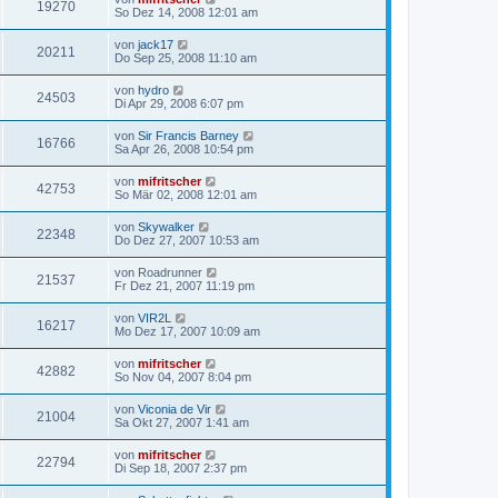
19270
So Dez 14, 2008 12:01 am
von
jack17
20211
Do Sep 25, 2008 11:10 am
von
hydro
24503
Di Apr 29, 2008 6:07 pm
von
Sir Francis Barney
16766
Sa Apr 26, 2008 10:54 pm
von
mifritscher
42753
So Mär 02, 2008 12:01 am
von
Skywalker
22348
Do Dez 27, 2007 10:53 am
von
Roadrunner
21537
Fr Dez 21, 2007 11:19 pm
von
VIR2L
16217
Mo Dez 17, 2007 10:09 am
von
mifritscher
42882
So Nov 04, 2007 8:04 pm
von
Viconia de Vir
21004
Sa Okt 27, 2007 1:41 am
von
mifritscher
22794
Di Sep 18, 2007 2:37 pm