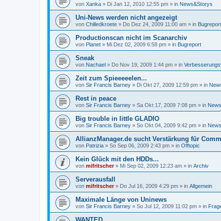
von
Xanka
»
Di Jan 12, 2010 12:55 pm
» in
News&Storys
Uni-News werden nicht angezeigt
von
Chilledkroete
»
Do Dez 24, 2009 11:00 am
» in
Bugrepor
Productionscan nicht im Scanarchiv
von
Planet
»
Mi Dez 02, 2009 6:58 pm
» in
Bugreport
Sneak
von
Nachael
»
Do Nov 19, 2009 1:44 pm
» in
Verbesserungs
Zeit zum Spieeeeelen...
von
Sir Francis Barney
»
Di Okt 27, 2009 12:59 pm
» in
New
Rest in peace
von
Sir Francis Barney
»
Sa Okt 17, 2009 7:08 pm
» in
News
Big trouble in little GLADIO
von
Sir Francis Barney
»
So Okt 04, 2009 9:42 pm
» in
News
AllianzManager.de sucht Verstärkung für Comm
von
Patrizia
»
So Sep 06, 2009 2:43 pm
» in
Offtopic
Kein Glück mit den HDDs...
von
mifritscher
»
Mi Sep 02, 2009 12:23 am
» in
Archiv
Serverausfall
von
mifritscher
»
Do Jul 16, 2009 4:29 pm
» in
Allgemein
Maximale Länge von Uninews
von
Sir Francis Barney
»
So Jul 12, 2009 11:02 pm
» in
Frag
WANTED