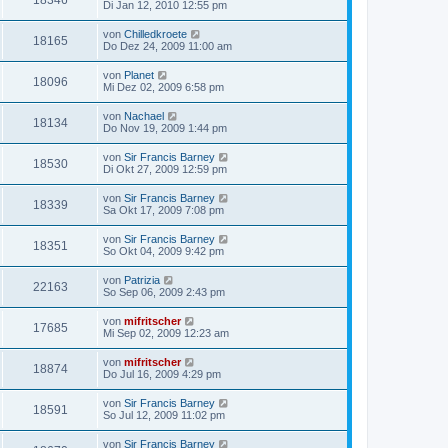
18346
Di Jan 12, 2010 12:55 pm
von
Chilledkroete
18165
Do Dez 24, 2009 11:00 am
von
Planet
18096
Mi Dez 02, 2009 6:58 pm
von
Nachael
18134
Do Nov 19, 2009 1:44 pm
von
Sir Francis Barney
18530
Di Okt 27, 2009 12:59 pm
von
Sir Francis Barney
18339
Sa Okt 17, 2009 7:08 pm
von
Sir Francis Barney
18351
So Okt 04, 2009 9:42 pm
von
Patrizia
22163
So Sep 06, 2009 2:43 pm
von
mifritscher
17685
Mi Sep 02, 2009 12:23 am
von
mifritscher
18874
Do Jul 16, 2009 4:29 pm
von
Sir Francis Barney
18591
So Jul 12, 2009 11:02 pm
von
Sir Francis Barney