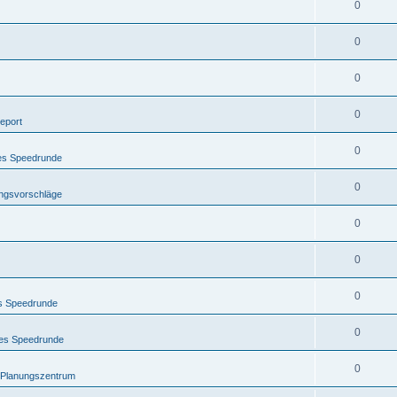
0
0
0
0
eport
0
nes Speedrunde
0
ngsvorschläge
0
0
0
es Speedrunde
0
nes Speedrunde
0
s Planungszentrum