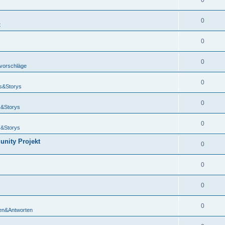
0
0
t
0
0
vorschläge
0
s&Storys
0
&Storys
0
&Storys
unity Projekt
0
0
0
0
en&Antworten