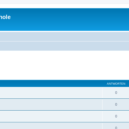
hole
ANTWORTEN
0
0
0
0