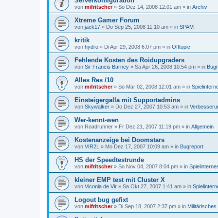
Serverkonfiguration
von
mifritscher
»
So Dez 14, 2008 12:01 am
» in
Archiv
Xtreme Gamer Forum
von
jack17
»
Do Sep 25, 2008 11:10 am
» in
SPAM
kritik
von
hydro
»
Di Apr 29, 2008 6:07 pm
» in
Offtopic
Fehlende Kosten des Roidupgraders
von
Sir Francis Barney
»
Sa Apr 26, 2008 10:54 pm
» in
Bugr
Alles Res /10
von
mifritscher
»
So Mär 02, 2008 12:01 am
» in
Spielinter
Einsteigergalla mit Supportadmins
von
Skywalker
»
Do Dez 27, 2007 10:53 am
» in
Verbesseru
Wer-kennt-wen
von
Roadrunner
»
Fr Dez 21, 2007 11:19 pm
» in
Allgemein
Kostenanzeige bei Doomstars
von
VIR2L
»
Mo Dez 17, 2007 10:09 am
» in
Bugreport
HS der Speedtestrunde
von
mifritscher
»
So Nov 04, 2007 8:04 pm
» in
Spielintern
kleiner EMP test mit Cluster X
von
Viconia de Vir
»
Sa Okt 27, 2007 1:41 am
» in
Spielinter
Logout bug gefixt
von
mifritscher
»
Di Sep 18, 2007 2:37 pm
» in
Militärische