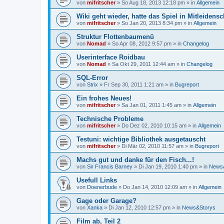
von
mifritscher
»
So Aug 18, 2013 12:18 pm
» in
Allgemein
Wiki geht wieder, hatte das Spiel in Mitleidens
von
mifritscher
»
So Jan 20, 2013 8:34 pm
» in
Allgemein
Struktur Flottenbaumenü
von
Nomad
»
So Apr 08, 2012 9:57 pm
» in
Changelog
Userinterface Roidbau
von
Nomad
»
Sa Okt 29, 2011 12:44 am
» in
Changelog
SQL-Error
von
Strix
»
Fr Sep 30, 2011 1:21 am
» in
Bugreport
Ein frohes Neues!
von
mifritscher
»
Sa Jan 01, 2011 1:45 am
» in
Allgemein
Technische Probleme
von
mifritscher
»
Do Dez 02, 2010 10:15 am
» in
Allgemein
Testuni: wichtige Bibliothek ausgetauscht
von
mifritscher
»
Di Mär 02, 2010 11:57 am
» in
Bugreport
Machs gut und danke für den Fisch...!
von
Sir Francis Barney
»
Di Jan 19, 2010 1:40 pm
» in
News
Usefull Links
von
Doenerbude
»
Do Jan 14, 2010 12:09 am
» in
Allgemein
Gage oder Garage?
von
Xanka
»
Di Jan 12, 2010 12:57 pm
» in
News&Storys
Film ab, Teil 2