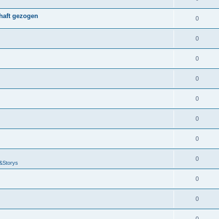
chaft gezogen
0
0
0
0
0
0
0
0
&Storys
0
0