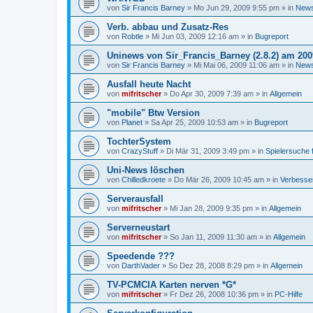
von
Sir Francis Barney
»
Mo Jun 29, 2009 9:55 pm
» in
News
Verb. abbau und Zusatz-Res
von
Robtle
»
Mi Jun 03, 2009 12:16 am
» in
Bugreport
Uninews von Sir_Francis_Barney (2.8.2) am 2009
von
Sir Francis Barney
»
Mi Mai 06, 2009 11:06 am
» in
News
Ausfall heute Nacht
von
mifritscher
»
Do Apr 30, 2009 7:39 am
» in
Allgemein
"mobile" Btw Version
von
Planet
»
Sa Apr 25, 2009 10:53 am
» in
Bugreport
TochterSystem
von
CrazyStuff
»
Di Mär 31, 2009 3:49 pm
» in
Spielersuche 
Uni-News löschen
von
Chilledkroete
»
Do Mär 26, 2009 10:45 am
» in
Verbesse
Serverausfall
von
mifritscher
»
Mi Jan 28, 2009 9:35 pm
» in
Allgemein
Serverneustart
von
mifritscher
»
So Jan 11, 2009 11:30 am
» in
Allgemein
Speedende ???
von
DarthVader
»
So Dez 28, 2008 8:29 pm
» in
Allgemein
TV-PCMCIA Karten nerven *G*
von
mifritscher
»
Fr Dez 26, 2008 10:36 pm
» in
PC-Hilfe