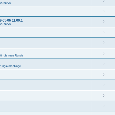
0
&Storys
0
-05-06 11:00:1
0
&Storys
0
0
0
für die neue Runde
0
rungsvorschläge
0
0
0
0