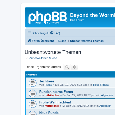
Beyond the Worm
Das Forum
Schnellzugriff
FAQ
Foren-Übersicht
Suche
Unbeantwortete Themen
Unbeantwortete Themen
Zur erweiterten Suche
Suche
Erweiterte Suche
THEMEN
Techtrees
von
Raute
»
Mo Okt 19, 2020 8:15 am
» in
Tipps&Tricks
Rundeninterne Foren
von
mifritscher
»
Do Jan 22, 2015 10:37 pm
» in
Allgemein
Frohe Weihnachten!
von
mifritscher
»
Mi Dez 25, 2013 9:02 am
» in
Allgemein
Neue Runde!