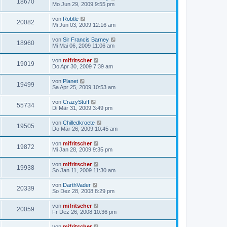
18670
Mo Jun 29, 2009 9:55 pm
von
Robtle
20082
Mi Jun 03, 2009 12:16 am
von
Sir Francis Barney
18960
Mi Mai 06, 2009 11:06 am
von
mifritscher
19019
Do Apr 30, 2009 7:39 am
von
Planet
19499
Sa Apr 25, 2009 10:53 am
von
CrazyStuff
55734
Di Mär 31, 2009 3:49 pm
von
Chilledkroete
19505
Do Mär 26, 2009 10:45 am
von
mifritscher
19872
Mi Jan 28, 2009 9:35 pm
von
mifritscher
19938
So Jan 11, 2009 11:30 am
von
DarthVader
20339
So Dez 28, 2008 8:29 pm
von
mifritscher
20059
Fr Dez 26, 2008 10:36 pm
von
mifritscher