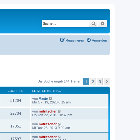
Suche
Erweiterte Suche
Registrieren
Anmelden
1
2
3
Nächste
Die Suche ergab 144 Treffer
ZUGRIFFE
LETZTER BEITRAG
von
Raute
51204
Mo Okt 19, 2020 8:15 am
von
mifritscher
22734
Do Jan 22, 2015 10:37 pm
von
mifritscher
17851
Mi Dez 25, 2013 9:02 am
von
mifritscher
17597