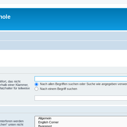
hole
Wort, das nicht
Nach allen Begriffen suchen oder Suche wie angegeben verwe
rhalb einer Klammer,
tzhalter für teilweise
Nach einem Begriff suchen
Unterforen werden
chen“ unten nicht