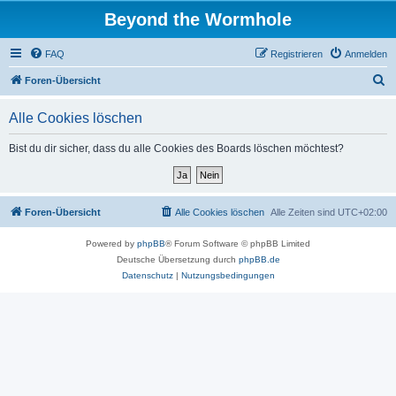
Beyond the Wormhole
FAQ
Registrieren
Anmelden
S
Foren-Übersicht
u
Alle Cookies löschen
c
h
Bist du dir sicher, dass du alle Cookies des Boards löschen möchtest?
e
Foren-Übersicht
Alle Cookies löschen
Alle Zeiten sind
UTC+02:00
Powered by
phpBB
® Forum Software © phpBB Limited
Deutsche Übersetzung durch
phpBB.de
Datenschutz
|
Nutzungsbedingungen