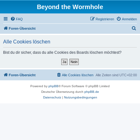
Beyond the Wormhole
FAQ
Registrieren
Anmelden
S
Foren-Übersicht
u
Alle Cookies löschen
c
h
Bist du dir sicher, dass du alle Cookies des Boards löschen möchtest?
e
Foren-Übersicht
Alle Cookies löschen
Alle Zeiten sind
UTC+02:00
Powered by
phpBB
® Forum Software © phpBB Limited
Deutsche Übersetzung durch
phpBB.de
Datenschutz
|
Nutzungsbedingungen