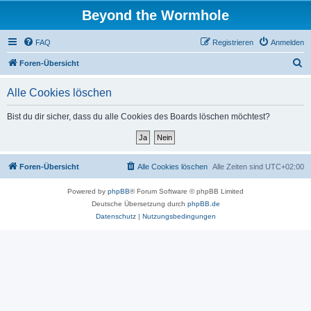
Beyond the Wormhole
FAQ
Registrieren
Anmelden
S
Foren-Übersicht
u
Alle Cookies löschen
c
h
Bist du dir sicher, dass du alle Cookies des Boards löschen möchtest?
e
Foren-Übersicht
Alle Cookies löschen
Alle Zeiten sind
UTC+02:00
Powered by
phpBB
® Forum Software © phpBB Limited
Deutsche Übersetzung durch
phpBB.de
Datenschutz
|
Nutzungsbedingungen