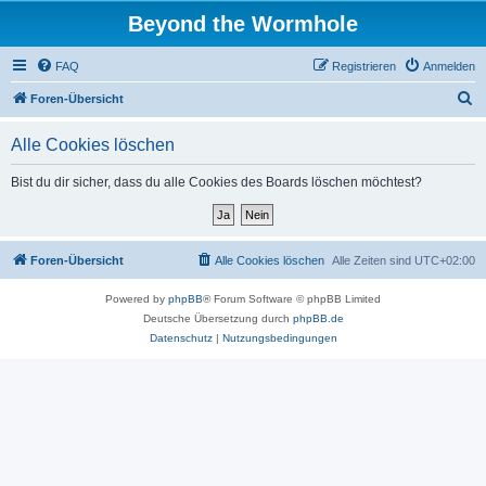
Beyond the Wormhole
FAQ
Registrieren
Anmelden
S
Foren-Übersicht
u
Alle Cookies löschen
c
h
Bist du dir sicher, dass du alle Cookies des Boards löschen möchtest?
e
Foren-Übersicht
Alle Cookies löschen
Alle Zeiten sind
UTC+02:00
Powered by
phpBB
® Forum Software © phpBB Limited
Deutsche Übersetzung durch
phpBB.de
Datenschutz
|
Nutzungsbedingungen