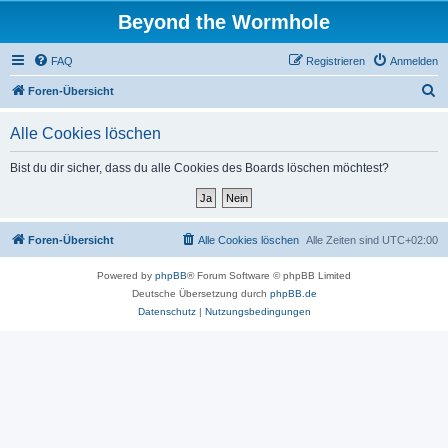
Beyond the Wormhole
FAQ
Registrieren
Anmelden
S
Foren-Übersicht
u
Alle Cookies löschen
c
h
Bist du dir sicher, dass du alle Cookies des Boards löschen möchtest?
e
Foren-Übersicht
Alle Cookies löschen
Alle Zeiten sind
UTC+02:00
Powered by
phpBB
® Forum Software © phpBB Limited
Deutsche Übersetzung durch
phpBB.de
Datenschutz
|
Nutzungsbedingungen