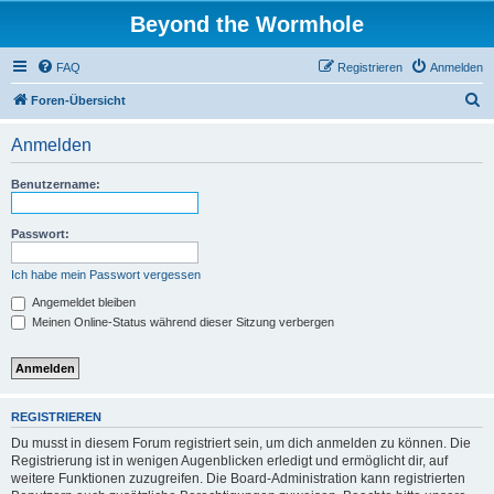
Beyond the Wormhole
FAQ
Registrieren
Anmelden
S
Foren-Übersicht
u
Anmelden
c
h
Benutzername:
e
Passwort:
Ich habe mein Passwort vergessen
Angemeldet bleiben
Meinen Online-Status während dieser Sitzung verbergen
REGISTRIEREN
Du musst in diesem Forum registriert sein, um dich anmelden zu können. Die
Registrierung ist in wenigen Augenblicken erledigt und ermöglicht dir, auf
weitere Funktionen zuzugreifen. Die Board-Administration kann registrierten