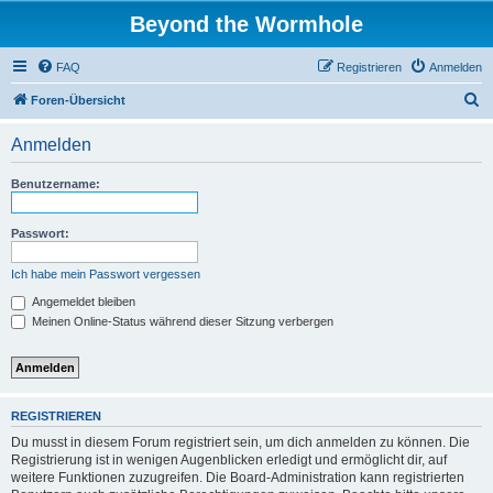
Beyond the Wormhole
FAQ
Registrieren
Anmelden
S
Foren-Übersicht
u
Anmelden
c
h
Benutzername:
e
Passwort:
Ich habe mein Passwort vergessen
Angemeldet bleiben
Meinen Online-Status während dieser Sitzung verbergen
REGISTRIEREN
Du musst in diesem Forum registriert sein, um dich anmelden zu können. Die
Registrierung ist in wenigen Augenblicken erledigt und ermöglicht dir, auf
weitere Funktionen zuzugreifen. Die Board-Administration kann registrierten