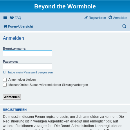
Beyond the Wormhole
FAQ
Registrieren
Anmelden
S
Foren-Übersicht
u
Anmelden
c
h
Benutzername:
e
Passwort:
Ich habe mein Passwort vergessen
Angemeldet bleiben
Meinen Online-Status während dieser Sitzung verbergen
REGISTRIEREN
Du musst in diesem Forum registriert sein, um dich anmelden zu können. Die
Registrierung ist in wenigen Augenblicken erledigt und ermöglicht dir, auf
weitere Funktionen zuzugreifen. Die Board-Administration kann registrierten