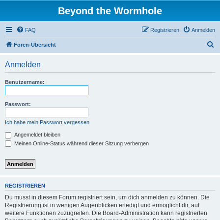
Beyond the Wormhole
FAQ
Registrieren
Anmelden
S
Foren-Übersicht
u
Anmelden
c
h
Benutzername:
e
Passwort:
Ich habe mein Passwort vergessen
Angemeldet bleiben
Meinen Online-Status während dieser Sitzung verbergen
REGISTRIEREN
Du musst in diesem Forum registriert sein, um dich anmelden zu können. Die
Registrierung ist in wenigen Augenblicken erledigt und ermöglicht dir, auf
weitere Funktionen zuzugreifen. Die Board-Administration kann registrierten