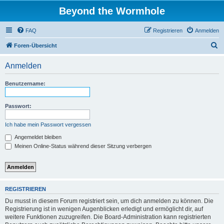
Beyond the Wormhole
FAQ
Registrieren
Anmelden
S
Foren-Übersicht
u
Anmelden
c
h
Benutzername:
e
Passwort:
Ich habe mein Passwort vergessen
Angemeldet bleiben
Meinen Online-Status während dieser Sitzung verbergen
REGISTRIEREN
Du musst in diesem Forum registriert sein, um dich anmelden zu können. Die
Registrierung ist in wenigen Augenblicken erledigt und ermöglicht dir, auf
weitere Funktionen zuzugreifen. Die Board-Administration kann registrierten