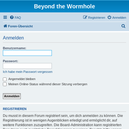
Beyond the Wormhole
FAQ
Registrieren
Anmelden
S
Foren-Übersicht
u
Anmelden
c
h
Benutzername:
e
Passwort:
Ich habe mein Passwort vergessen
Angemeldet bleiben
Meinen Online-Status während dieser Sitzung verbergen
REGISTRIEREN
Du musst in diesem Forum registriert sein, um dich anmelden zu können. Die
Registrierung ist in wenigen Augenblicken erledigt und ermöglicht dir, auf
weitere Funktionen zuzugreifen. Die Board-Administration kann registrierten