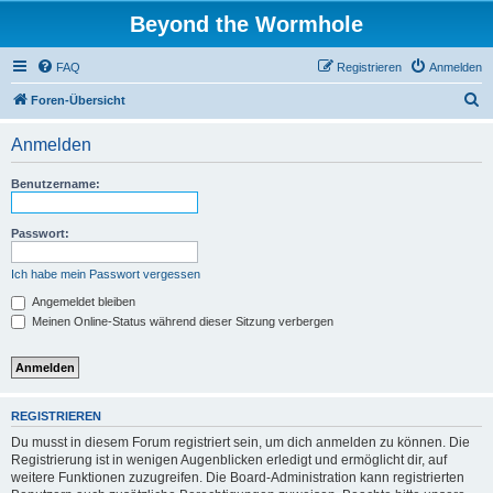
Beyond the Wormhole
FAQ
Registrieren
Anmelden
S
Foren-Übersicht
u
Anmelden
c
h
Benutzername:
e
Passwort:
Ich habe mein Passwort vergessen
Angemeldet bleiben
Meinen Online-Status während dieser Sitzung verbergen
REGISTRIEREN
Du musst in diesem Forum registriert sein, um dich anmelden zu können. Die
Registrierung ist in wenigen Augenblicken erledigt und ermöglicht dir, auf
weitere Funktionen zuzugreifen. Die Board-Administration kann registrierten