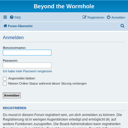
Beyond the Wormhole
FAQ
Registrieren
Anmelden
S
Foren-Übersicht
u
Anmelden
c
h
Benutzername:
e
Passwort:
Ich habe mein Passwort vergessen
Angemeldet bleiben
Meinen Online-Status während dieser Sitzung verbergen
REGISTRIEREN
Du musst in diesem Forum registriert sein, um dich anmelden zu können. Die
Registrierung ist in wenigen Augenblicken erledigt und ermöglicht dir, auf
weitere Funktionen zuzugreifen. Die Board-Administration kann registrierten