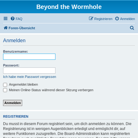
Beyond the Wormhole
FAQ
Registrieren
Anmelden
S
Foren-Übersicht
u
Anmelden
c
h
Benutzername:
e
Passwort:
Ich habe mein Passwort vergessen
Angemeldet bleiben
Meinen Online-Status während dieser Sitzung verbergen
REGISTRIEREN
Du musst in diesem Forum registriert sein, um dich anmelden zu können. Die
Registrierung ist in wenigen Augenblicken erledigt und ermöglicht dir, auf
weitere Funktionen zuzugreifen. Die Board-Administration kann registrierten