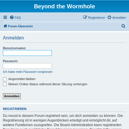
Beyond the Wormhole
FAQ
Registrieren
Anmelden
S
Foren-Übersicht
u
Anmelden
c
h
Benutzername:
e
Passwort:
Ich habe mein Passwort vergessen
Angemeldet bleiben
Meinen Online-Status während dieser Sitzung verbergen
REGISTRIEREN
Du musst in diesem Forum registriert sein, um dich anmelden zu können. Die
Registrierung ist in wenigen Augenblicken erledigt und ermöglicht dir, auf
weitere Funktionen zuzugreifen. Die Board-Administration kann registrierten