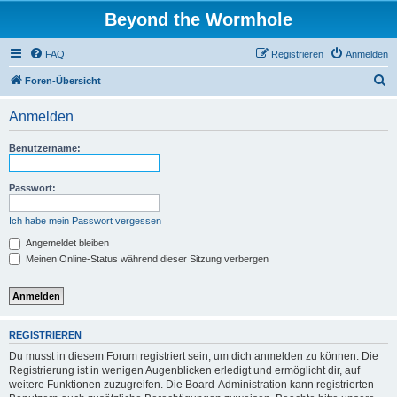
Beyond the Wormhole
FAQ
Registrieren
Anmelden
S
Foren-Übersicht
u
Anmelden
c
h
Benutzername:
e
Passwort:
Ich habe mein Passwort vergessen
Angemeldet bleiben
Meinen Online-Status während dieser Sitzung verbergen
REGISTRIEREN
Du musst in diesem Forum registriert sein, um dich anmelden zu können. Die
Registrierung ist in wenigen Augenblicken erledigt und ermöglicht dir, auf
weitere Funktionen zuzugreifen. Die Board-Administration kann registrierten