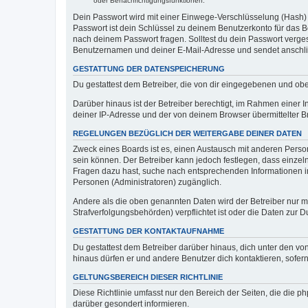
oder Benachrichtigungsfunktionen.
Dein Passwort wird mit einer Einwege-Verschlüsselung (Hash) g
Passwort ist dein Schlüssel zu deinem Benutzerkonto für das Bo
nach deinem Passwort fragen. Solltest du dein Passwort verg
Benutzernamen und deiner E-Mail-Adresse und sendet anschlie
GESTATTUNG DER DATENSPEICHERUNG
Du gestattest dem Betreiber, die von dir eingegebenen und ob
Darüber hinaus ist der Betreiber berechtigt, im Rahmen einer
deiner IP-Adresse und der von deinem Browser übermittelter B
REGELUNGEN BEZÜGLICH DER WEITERGABE DEINER DATEN
Zweck eines Boards ist es, einen Austausch mit anderen Personen
sein können. Der Betreiber kann jedoch festlegen, dass einzeln
Fragen dazu hast, suche nach entsprechenden Informationen im 
Personen (Administratoren) zugänglich.
Andere als die oben genannten Daten wird der Betreiber nur mit
Strafverfolgungsbehörden) verpflichtet ist oder die Daten zur D
GESTATTUNG DER KONTAKTAUFNAHME
Du gestattest dem Betreiber darüber hinaus, dich unter den von
hinaus dürfen er und andere Benutzer dich kontaktieren, sofern
GELTUNGSBEREICH DIESER RICHTLINIE
Diese Richtlinie umfasst nur den Bereich der Seiten, die die 
darüber gesondert informieren.