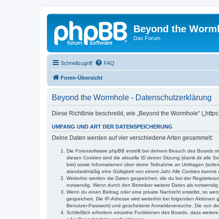
Beyond the Worm
Das Forum
Schnellzugriff
FAQ
Foren-Übersicht
Beyond the Wormhole - Datenschutzerklärung
Diese Richtlinie beschreibt, wie „Beyond the Wormhole“ („htt
UMFANG UND ART DER DATENSPEICHERUNG
Deine Daten werden auf vier verschiedene Arten gesammelt:
Die Forensoftware phpBB erstellt bei deinem Besuch des Boards meh
diesen Cookies sind die aktuelle ID deiner Sitzung (damit dir alle
bist) sowie Informationen über deine Teilnahme an Umfragen (sofer
standardmäßig eine Gültigkeit von einem Jahr. Alle Cookies kannst d
Weiterhin werden die Daten gespeichert, die du bei der Registrieru
notwendig. Wenn durch den Betreiber weitere Daten als notwendig fe
Wenn du einen Beitrag oder eine private Nachricht erstellst, so we
gespeichert. Die IP-Adresse wird weiterhin bei folgenden Aktionen
Benutzer-Passwort) und gescheiterte Anmeldeversuche. Die von dein
Schließlich erfordern einzelne Funktionen des Boards, dass weite