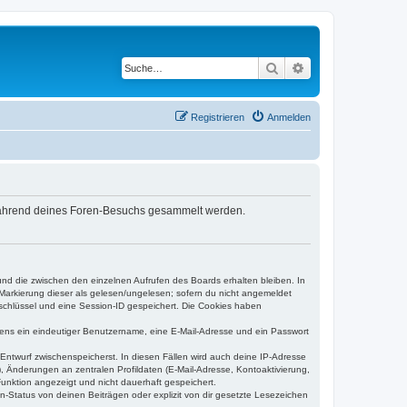
Suche
Erweiterte Suche
Registrieren
Anmelden
e während deines Foren-Besuchs gesammelt werden.
und die zwischen den einzelnen Aufrufen des Boards erhalten bleiben. In
r Markierung dieser als gelesen/ungelesen; sofern du nicht angemeldet
sschlüssel und eine Session-ID gespeichert. Die Cookies haben
estens ein eindeutiger Benutzername, eine E-Mail-Adresse und ein Passwort
 Entwurf zwischenspeicherst. In diesen Fällen wird auch deine IP-Adresse
, Änderungen an zentralen Profildaten (E-Mail-Adresse, Kontoaktivierung,
unktion angezeigt und nicht dauerhaft gespeichert.
-Status von deinen Beiträgen oder explizit von dir gesetzte Lesezeichen