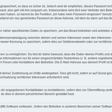
espeichert, so dass es sicher ist. Jedoch wird dir empfohlen, dieses Passwort ni
ard, also geh mit ihm sorgsam um. Insbesondere wird dich kein Vertreter des Betre
essen haben, so kannst du die Funktion „Ich habe mein Passwort vergessen“ benut
ßend ein neu generiertes Passwort an diese Adresse, mit dem du dann auf das Bo
en näher spezifizierten Daten zu speichern, um das Board betreiben und anbieten 
 Interessenabwägung zwischen deinen und seinen Interessen sowie den Interessen D
rowser-Kennung zu speichern, sofern dies zur Gefahrenabwehr oder zur rechtlichen
 zu ermöglichen. Du bist dir daher bewusst, dass die Daten deines Profils und die 
e Informationen nur für einen eingeschränkten Nutzerkreis (z. B. andere registriert
Forum oder kontaktiere den Betreiber. Die E-Mail-Adresse aus deinem Profil ist d
 deiner Zustimmung an Dritte weitergeben. Dies gilt nicht, sofern er auf Grund ge
urchsetzung rechtlicher Interessen erforderlich sind.
 dir angegebenen Kontaktdaten zu kontaktieren, sofern dies zur Übermittlung zentra
 du dies in deinem persönlichen Bereich gestattet hast.
phpBB-Software umfassen. Sofern der Betreiber in anderen Bereichen seiner Softwa