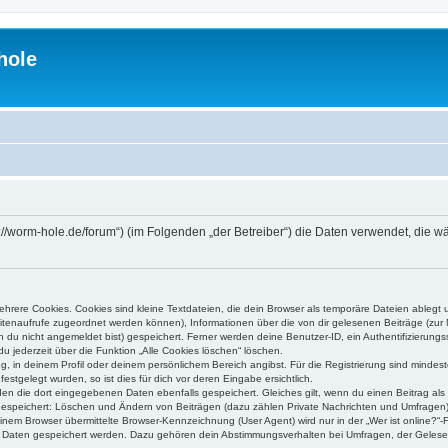
hole
ps://worm-hole.de/forum“) (im Folgenden „der Betreiber“) die Daten verwendet, di
rere Cookies. Cookies sind kleine Textdateien, die dein Browser als temporäre Dateien ablegt 
 Seitenaufrufe zugeordnet werden können), Informationen über die von dir gelesenen Beiträge (zu
n du nicht angemeldet bist) gespeichert. Ferner werden deine Benutzer-ID, ein Authentifizierung
u jederzeit über die Funktion „Alle Cookies löschen“ löschen.
ng, in deinem Profil oder deinem persönlichem Bereich angibst. Für die Registrierung sind mind
stgelegt wurden, so ist dies für dich vor deren Eingabe ersichtlich.
rden die dort eingegebenen Daten ebenfalls gespeichert. Gleiches gilt, wenn du einen Beitrag als
 gespeichert: Löschen und Ändern von Beiträgen (dazu zählen Private Nachrichten und Umfragen)
em Browser übermittelte Browser-Kennzeichnung (User Agent) wird nur in der „Wer ist online?“-F
re Daten gespeichert werden. Dazu gehören dein Abstimmungsverhalten bei Umfragen, der Gelesen