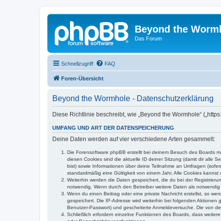
Beyond the Worm
Das Forum
Schnellzugriff
FAQ
Foren-Übersicht
Beyond the Wormhole - Datenschutzerklärung
Diese Richtlinie beschreibt, wie „Beyond the Wormhole“ („htt
UMFANG UND ART DER DATENSPEICHERUNG
Deine Daten werden auf vier verschiedene Arten gesammelt:
Die Forensoftware phpBB erstellt bei deinem Besuch des Boards meh
diesen Cookies sind die aktuelle ID deiner Sitzung (damit dir alle
bist) sowie Informationen über deine Teilnahme an Umfragen (sofer
standardmäßig eine Gültigkeit von einem Jahr. Alle Cookies kannst d
Weiterhin werden die Daten gespeichert, die du bei der Registrieru
notwendig. Wenn durch den Betreiber weitere Daten als notwendig fe
Wenn du einen Beitrag oder eine private Nachricht erstellst, so we
gespeichert. Die IP-Adresse wird weiterhin bei folgenden Aktionen
Benutzer-Passwort) und gescheiterte Anmeldeversuche. Die von dein
Schließlich erfordern einzelne Funktionen des Boards, dass weite