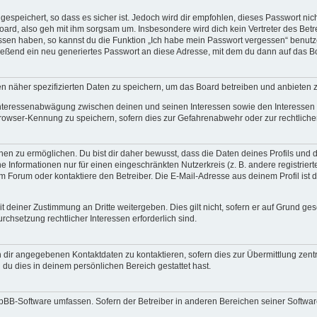
espeichert, so dass es sicher ist. Jedoch wird dir empfohlen, dieses Passwort ni
ard, also geh mit ihm sorgsam um. Insbesondere wird dich kein Vertreter des Betre
essen haben, so kannst du die Funktion „Ich habe mein Passwort vergessen“ benut
ßend ein neu generiertes Passwort an diese Adresse, mit dem du dann auf das Bo
en näher spezifizierten Daten zu speichern, um das Board betreiben und anbieten 
 Interessenabwägung zwischen deinen und seinen Interessen sowie den Interessen D
rowser-Kennung zu speichern, sofern dies zur Gefahrenabwehr oder zur rechtlichen
 zu ermöglichen. Du bist dir daher bewusst, dass die Daten deines Profils und die 
e Informationen nur für einen eingeschränkten Nutzerkreis (z. B. andere registriert
Forum oder kontaktiere den Betreiber. Die E-Mail-Adresse aus deinem Profil ist d
 deiner Zustimmung an Dritte weitergeben. Dies gilt nicht, sofern er auf Grund ge
urchsetzung rechtlicher Interessen erforderlich sind.
 dir angegebenen Kontaktdaten zu kontaktieren, sofern dies zur Übermittlung zentra
 du dies in deinem persönlichen Bereich gestattet hast.
phpBB-Software umfassen. Sofern der Betreiber in anderen Bereichen seiner Softwa