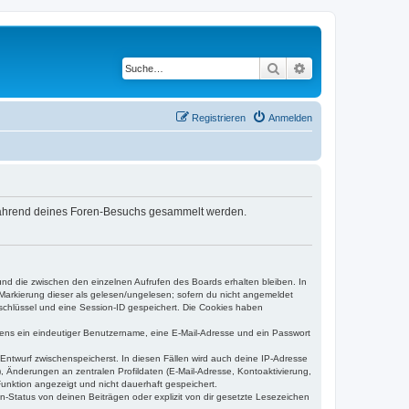
Suche
Erweiterte Suche
Registrieren
Anmelden
e während deines Foren-Besuchs gesammelt werden.
und die zwischen den einzelnen Aufrufen des Boards erhalten bleiben. In
r Markierung dieser als gelesen/ungelesen; sofern du nicht angemeldet
sschlüssel und eine Session-ID gespeichert. Die Cookies haben
estens ein eindeutiger Benutzername, eine E-Mail-Adresse und ein Passwort
 Entwurf zwischenspeicherst. In diesen Fällen wird auch deine IP-Adresse
, Änderungen an zentralen Profildaten (E-Mail-Adresse, Kontoaktivierung,
unktion angezeigt und nicht dauerhaft gespeichert.
-Status von deinen Beiträgen oder explizit von dir gesetzte Lesezeichen