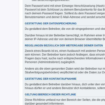
oder Benachrichtigungsfunktionen.
Dein Passwort wird mit einer Einwege-Verschlüsselung (Hash) g
Passwort ist dein Schlüssel zu deinem Benutzerkonto für das Bo
nach deinem Passwort fragen. Solltest du dein Passwort verg
Benutzernamen und deiner E-Mail-Adresse und sendet anschlie
GESTATTUNG DER DATENSPEICHERUNG
Du gestattest dem Betreiber, die von dir eingegebenen und ob
Darüber hinaus ist der Betreiber berechtigt, im Rahmen einer
deiner IP-Adresse und der von deinem Browser übermittelter B
REGELUNGEN BEZÜGLICH DER WEITERGABE DEINER DATEN
Zweck eines Boards ist es, einen Austausch mit anderen Personen
sein können. Der Betreiber kann jedoch festlegen, dass einzeln
Fragen dazu hast, suche nach entsprechenden Informationen im 
Personen (Administratoren) zugänglich.
Andere als die oben genannten Daten wird der Betreiber nur mit
Strafverfolgungsbehörden) verpflichtet ist oder die Daten zur D
GESTATTUNG DER KONTAKTAUFNAHME
Du gestattest dem Betreiber darüber hinaus, dich unter den von
hinaus dürfen er und andere Benutzer dich kontaktieren, sofern
GELTUNGSBEREICH DIESER RICHTLINIE
Diese Richtlinie umfasst nur den Bereich der Seiten, die die 
darüber gesondert informieren.