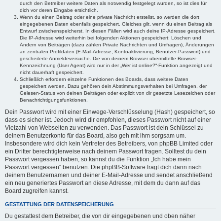
durch den Betreiber weitere Daten als notwendig festgelegt wurden, so ist dies für
dich vor deren Eingabe ersichtlich.
Wenn du einen Beitrag oder eine private Nachricht erstellst, so werden die dort
eingegebenen Daten ebenfalls gespeichert. Gleiches gilt, wenn du einen Beitrag als
Entwurf zwischenspeicherst. In diesen Fällen wird auch deine IP-Adresse gespeichert.
Die IP-Adresse wird weiterhin bei folgenden Aktionen gespeichert: Löschen und
Ändern von Beiträgen (dazu zählen Private Nachrichten und Umfragen), Änderungen
an zentralen Profildaten (E-Mail-Adresse, Kontoaktivierung, Benutzer-Passwort) und
gescheiterte Anmeldeversuche. Die von deinem Browser übermittelte Browser-
Kennzeichnung (User Agent) wird nur in der „Wer ist online?“-Funktion angezeigt und
nicht dauerhaft gespeichert.
Schließlich erfordern einzelne Funktionen des Boards, dass weitere Daten
gespeichert werden. Dazu gehören dein Abstimmungsverhalten bei Umfragen, der
Gelesen-Status von deinen Beiträgen oder explizit von dir gesetzte Lesezeichen oder
Benachrichtigungsfunktionen.
Dein Passwort wird mit einer Einwege-Verschlüsselung (Hash) gespeichert, so
dass es sicher ist. Jedoch wird dir empfohlen, dieses Passwort nicht auf einer
Vielzahl von Webseiten zu verwenden. Das Passwort ist dein Schlüssel zu
deinem Benutzerkonto für das Board, also geh mit ihm sorgsam um.
Insbesondere wird dich kein Vertreter des Betreibers, von phpBB Limited oder
ein Dritter berechtigterweise nach deinem Passwort fragen. Solltest du dein
Passwort vergessen haben, so kannst du die Funktion „Ich habe mein
Passwort vergessen“ benutzen. Die phpBB-Software fragt dich dann nach
deinem Benutzernamen und deiner E-Mail-Adresse und sendet anschließend
ein neu generiertes Passwort an diese Adresse, mit dem du dann auf das
Board zugreifen kannst.
GESTATTUNG DER DATENSPEICHERUNG
Du gestattest dem Betreiber, die von dir eingegebenen und oben näher