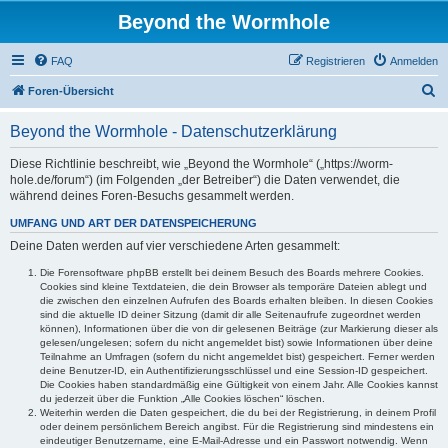
Beyond the Wormhole
FAQ
Registrieren
Anmelden
S
Foren-Übersicht
u
Beyond the Wormhole - Datenschutzerklärung
c
h
Diese Richtlinie beschreibt, wie „Beyond the Wormhole“ („https://worm-
hole.de/forum“) (im Folgenden „der Betreiber“) die Daten verwendet, die
e
während deines Foren-Besuchs gesammelt werden.
UMFANG UND ART DER DATENSPEICHERUNG
Deine Daten werden auf vier verschiedene Arten gesammelt:
Die Forensoftware phpBB erstellt bei deinem Besuch des Boards mehrere Cookies.
Cookies sind kleine Textdateien, die dein Browser als temporäre Dateien ablegt und
die zwischen den einzelnen Aufrufen des Boards erhalten bleiben. In diesen Cookies
sind die aktuelle ID deiner Sitzung (damit dir alle Seitenaufrufe zugeordnet werden
können), Informationen über die von dir gelesenen Beiträge (zur Markierung dieser als
gelesen/ungelesen; sofern du nicht angemeldet bist) sowie Informationen über deine
Teilnahme an Umfragen (sofern du nicht angemeldet bist) gespeichert. Ferner werden
deine Benutzer-ID, ein Authentifizierungsschlüssel und eine Session-ID gespeichert.
Die Cookies haben standardmäßig eine Gültigkeit von einem Jahr. Alle Cookies kannst
du jederzeit über die Funktion „Alle Cookies löschen“ löschen.
Weiterhin werden die Daten gespeichert, die du bei der Registrierung, in deinem Profil
oder deinem persönlichem Bereich angibst. Für die Registrierung sind mindestens ein
eindeutiger Benutzername, eine E-Mail-Adresse und ein Passwort notwendig. Wenn