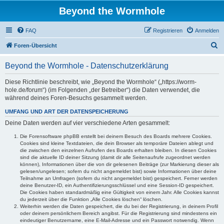
Beyond the Wormhole
FAQ
Registrieren
Anmelden
S
Foren-Übersicht
u
Beyond the Wormhole - Datenschutzerklärung
c
h
Diese Richtlinie beschreibt, wie „Beyond the Wormhole“ („https://worm-
hole.de/forum“) (im Folgenden „der Betreiber“) die Daten verwendet, die
e
während deines Foren-Besuchs gesammelt werden.
UMFANG UND ART DER DATENSPEICHERUNG
Deine Daten werden auf vier verschiedene Arten gesammelt:
Die Forensoftware phpBB erstellt bei deinem Besuch des Boards mehrere Cookies.
Cookies sind kleine Textdateien, die dein Browser als temporäre Dateien ablegt und
die zwischen den einzelnen Aufrufen des Boards erhalten bleiben. In diesen Cookies
sind die aktuelle ID deiner Sitzung (damit dir alle Seitenaufrufe zugeordnet werden
können), Informationen über die von dir gelesenen Beiträge (zur Markierung dieser als
gelesen/ungelesen; sofern du nicht angemeldet bist) sowie Informationen über deine
Teilnahme an Umfragen (sofern du nicht angemeldet bist) gespeichert. Ferner werden
deine Benutzer-ID, ein Authentifizierungsschlüssel und eine Session-ID gespeichert.
Die Cookies haben standardmäßig eine Gültigkeit von einem Jahr. Alle Cookies kannst
du jederzeit über die Funktion „Alle Cookies löschen“ löschen.
Weiterhin werden die Daten gespeichert, die du bei der Registrierung, in deinem Profil
oder deinem persönlichem Bereich angibst. Für die Registrierung sind mindestens ein
eindeutiger Benutzername, eine E-Mail-Adresse und ein Passwort notwendig. Wenn