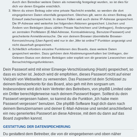
durch den Betreiber weitere Daten als notwendig festgelegt wurden, so ist dies für
dich vor deren Eingabe ersichtlich.
Wenn du einen Beitrag oder eine private Nachricht erstellst, so werden die dort
eingegebenen Daten ebenfalls gespeichert. Gleiches gilt, wenn du einen Beitrag als
Entwurf zwischenspeicherst. In diesen Fällen wird auch deine IP-Adresse gespeichert.
Die IP-Adresse wird weiterhin bei folgenden Aktionen gespeichert: Löschen und
Ändern von Beiträgen (dazu zählen Private Nachrichten und Umfragen), Änderungen
an zentralen Profildaten (E-Mail-Adresse, Kontoaktivierung, Benutzer-Passwort) und
gescheiterte Anmeldeversuche. Die von deinem Browser übermittelte Browser-
Kennzeichnung (User Agent) wird nur in der „Wer ist online?“-Funktion angezeigt und
nicht dauerhaft gespeichert.
Schließlich erfordern einzelne Funktionen des Boards, dass weitere Daten
gespeichert werden. Dazu gehören dein Abstimmungsverhalten bei Umfragen, der
Gelesen-Status von deinen Beiträgen oder explizit von dir gesetzte Lesezeichen oder
Benachrichtigungsfunktionen.
Dein Passwort wird mit einer Einwege-Verschlüsselung (Hash) gespeichert, so
dass es sicher ist. Jedoch wird dir empfohlen, dieses Passwort nicht auf einer
Vielzahl von Webseiten zu verwenden. Das Passwort ist dein Schlüssel zu
deinem Benutzerkonto für das Board, also geh mit ihm sorgsam um.
Insbesondere wird dich kein Vertreter des Betreibers, von phpBB Limited oder
ein Dritter berechtigterweise nach deinem Passwort fragen. Solltest du dein
Passwort vergessen haben, so kannst du die Funktion „Ich habe mein
Passwort vergessen“ benutzen. Die phpBB-Software fragt dich dann nach
deinem Benutzernamen und deiner E-Mail-Adresse und sendet anschließend
ein neu generiertes Passwort an diese Adresse, mit dem du dann auf das
Board zugreifen kannst.
GESTATTUNG DER DATENSPEICHERUNG
Du gestattest dem Betreiber, die von dir eingegebenen und oben näher