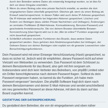
durch den Betreiber weitere Daten als notwendig festgelegt wurden, so ist dies für
dich vor deren Eingabe ersichtlich.
Wenn du einen Beitrag oder eine private Nachricht erstellst, so werden die dort
eingegebenen Daten ebenfalls gespeichert. Gleiches gilt, wenn du einen Beitrag als
Entwurf zwischenspeicherst. In diesen Fällen wird auch deine IP-Adresse gespeichert.
Die IP-Adresse wird weiterhin bei folgenden Aktionen gespeichert: Löschen und
Ändern von Beiträgen (dazu zählen Private Nachrichten und Umfragen), Änderungen
an zentralen Profildaten (E-Mail-Adresse, Kontoaktivierung, Benutzer-Passwort) und
gescheiterte Anmeldeversuche. Die von deinem Browser übermittelte Browser-
Kennzeichnung (User Agent) wird nur in der „Wer ist online?“-Funktion angezeigt und
nicht dauerhaft gespeichert.
Schließlich erfordern einzelne Funktionen des Boards, dass weitere Daten
gespeichert werden. Dazu gehören dein Abstimmungsverhalten bei Umfragen, der
Gelesen-Status von deinen Beiträgen oder explizit von dir gesetzte Lesezeichen oder
Benachrichtigungsfunktionen.
Dein Passwort wird mit einer Einwege-Verschlüsselung (Hash) gespeichert, so
dass es sicher ist. Jedoch wird dir empfohlen, dieses Passwort nicht auf einer
Vielzahl von Webseiten zu verwenden. Das Passwort ist dein Schlüssel zu
deinem Benutzerkonto für das Board, also geh mit ihm sorgsam um.
Insbesondere wird dich kein Vertreter des Betreibers, von phpBB Limited oder
ein Dritter berechtigterweise nach deinem Passwort fragen. Solltest du dein
Passwort vergessen haben, so kannst du die Funktion „Ich habe mein
Passwort vergessen“ benutzen. Die phpBB-Software fragt dich dann nach
deinem Benutzernamen und deiner E-Mail-Adresse und sendet anschließend
ein neu generiertes Passwort an diese Adresse, mit dem du dann auf das
Board zugreifen kannst.
GESTATTUNG DER DATENSPEICHERUNG
Du gestattest dem Betreiber, die von dir eingegebenen und oben näher