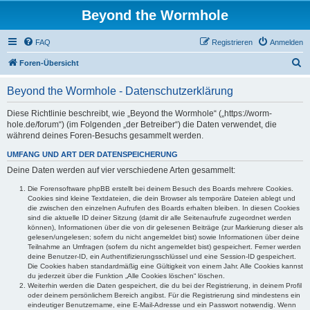
Beyond the Wormhole
FAQ
Registrieren
Anmelden
S
Foren-Übersicht
u
Beyond the Wormhole - Datenschutzerklärung
c
h
Diese Richtlinie beschreibt, wie „Beyond the Wormhole“ („https://worm-
hole.de/forum“) (im Folgenden „der Betreiber“) die Daten verwendet, die
e
während deines Foren-Besuchs gesammelt werden.
UMFANG UND ART DER DATENSPEICHERUNG
Deine Daten werden auf vier verschiedene Arten gesammelt:
Die Forensoftware phpBB erstellt bei deinem Besuch des Boards mehrere Cookies.
Cookies sind kleine Textdateien, die dein Browser als temporäre Dateien ablegt und
die zwischen den einzelnen Aufrufen des Boards erhalten bleiben. In diesen Cookies
sind die aktuelle ID deiner Sitzung (damit dir alle Seitenaufrufe zugeordnet werden
können), Informationen über die von dir gelesenen Beiträge (zur Markierung dieser als
gelesen/ungelesen; sofern du nicht angemeldet bist) sowie Informationen über deine
Teilnahme an Umfragen (sofern du nicht angemeldet bist) gespeichert. Ferner werden
deine Benutzer-ID, ein Authentifizierungsschlüssel und eine Session-ID gespeichert.
Die Cookies haben standardmäßig eine Gültigkeit von einem Jahr. Alle Cookies kannst
du jederzeit über die Funktion „Alle Cookies löschen“ löschen.
Weiterhin werden die Daten gespeichert, die du bei der Registrierung, in deinem Profil
oder deinem persönlichem Bereich angibst. Für die Registrierung sind mindestens ein
eindeutiger Benutzername, eine E-Mail-Adresse und ein Passwort notwendig. Wenn