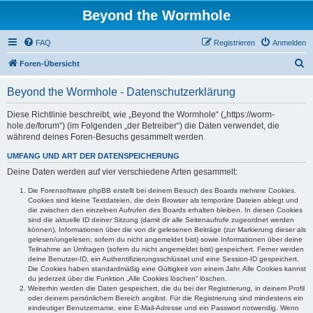
Beyond the Wormhole
FAQ
Registrieren
Anmelden
S
Foren-Übersicht
u
Beyond the Wormhole - Datenschutzerklärung
c
h
Diese Richtlinie beschreibt, wie „Beyond the Wormhole“ („https://worm-
hole.de/forum“) (im Folgenden „der Betreiber“) die Daten verwendet, die
e
während deines Foren-Besuchs gesammelt werden.
UMFANG UND ART DER DATENSPEICHERUNG
Deine Daten werden auf vier verschiedene Arten gesammelt:
Die Forensoftware phpBB erstellt bei deinem Besuch des Boards mehrere Cookies.
Cookies sind kleine Textdateien, die dein Browser als temporäre Dateien ablegt und
die zwischen den einzelnen Aufrufen des Boards erhalten bleiben. In diesen Cookies
sind die aktuelle ID deiner Sitzung (damit dir alle Seitenaufrufe zugeordnet werden
können), Informationen über die von dir gelesenen Beiträge (zur Markierung dieser als
gelesen/ungelesen; sofern du nicht angemeldet bist) sowie Informationen über deine
Teilnahme an Umfragen (sofern du nicht angemeldet bist) gespeichert. Ferner werden
deine Benutzer-ID, ein Authentifizierungsschlüssel und eine Session-ID gespeichert.
Die Cookies haben standardmäßig eine Gültigkeit von einem Jahr. Alle Cookies kannst
du jederzeit über die Funktion „Alle Cookies löschen“ löschen.
Weiterhin werden die Daten gespeichert, die du bei der Registrierung, in deinem Profil
oder deinem persönlichem Bereich angibst. Für die Registrierung sind mindestens ein
eindeutiger Benutzername, eine E-Mail-Adresse und ein Passwort notwendig. Wenn