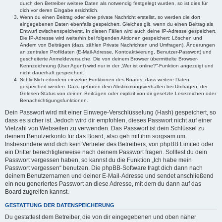
durch den Betreiber weitere Daten als notwendig festgelegt wurden, so ist dies für
dich vor deren Eingabe ersichtlich.
Wenn du einen Beitrag oder eine private Nachricht erstellst, so werden die dort
eingegebenen Daten ebenfalls gespeichert. Gleiches gilt, wenn du einen Beitrag als
Entwurf zwischenspeicherst. In diesen Fällen wird auch deine IP-Adresse gespeichert.
Die IP-Adresse wird weiterhin bei folgenden Aktionen gespeichert: Löschen und
Ändern von Beiträgen (dazu zählen Private Nachrichten und Umfragen), Änderungen
an zentralen Profildaten (E-Mail-Adresse, Kontoaktivierung, Benutzer-Passwort) und
gescheiterte Anmeldeversuche. Die von deinem Browser übermittelte Browser-
Kennzeichnung (User Agent) wird nur in der „Wer ist online?“-Funktion angezeigt und
nicht dauerhaft gespeichert.
Schließlich erfordern einzelne Funktionen des Boards, dass weitere Daten
gespeichert werden. Dazu gehören dein Abstimmungsverhalten bei Umfragen, der
Gelesen-Status von deinen Beiträgen oder explizit von dir gesetzte Lesezeichen oder
Benachrichtigungsfunktionen.
Dein Passwort wird mit einer Einwege-Verschlüsselung (Hash) gespeichert, so
dass es sicher ist. Jedoch wird dir empfohlen, dieses Passwort nicht auf einer
Vielzahl von Webseiten zu verwenden. Das Passwort ist dein Schlüssel zu
deinem Benutzerkonto für das Board, also geh mit ihm sorgsam um.
Insbesondere wird dich kein Vertreter des Betreibers, von phpBB Limited oder
ein Dritter berechtigterweise nach deinem Passwort fragen. Solltest du dein
Passwort vergessen haben, so kannst du die Funktion „Ich habe mein
Passwort vergessen“ benutzen. Die phpBB-Software fragt dich dann nach
deinem Benutzernamen und deiner E-Mail-Adresse und sendet anschließend
ein neu generiertes Passwort an diese Adresse, mit dem du dann auf das
Board zugreifen kannst.
GESTATTUNG DER DATENSPEICHERUNG
Du gestattest dem Betreiber, die von dir eingegebenen und oben näher